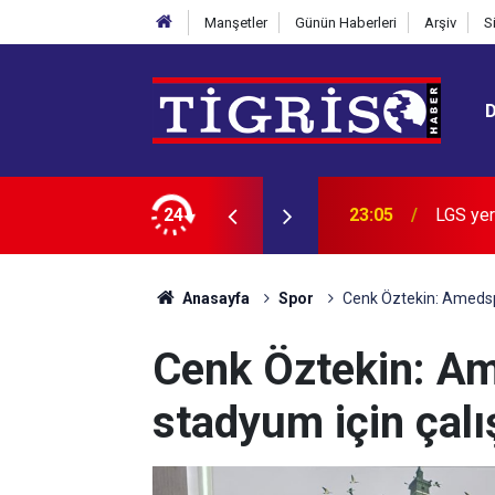
Manşetler
Günün Haberleri
Arşiv
S
n zirvedeki 20 lisesi belli oldu
24
22:28
İran: B
Anasayfa
Spor
Cenk Öztekin: Amedspor
Cenk Öztekin: Ame
stadyum için çalı