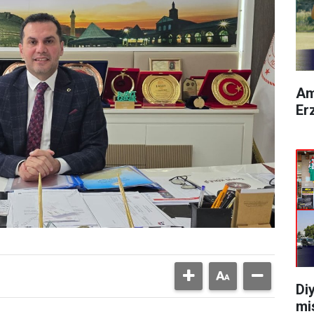
Am
Er
Di
mi