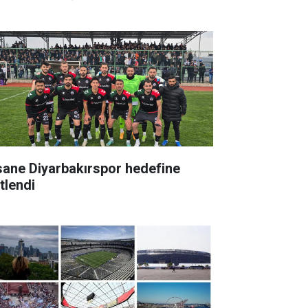
sane Diyarbakırspor hedefine
itlendi