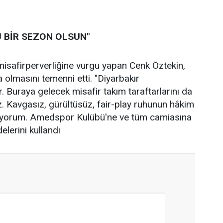
U BİR SEZON OLSUN"
misafirperverliğine vurgu yapan Cenk Öztekin,
 olmasını temenni etti. "Diyarbakır
r. Buraya gelecek misafir takım taraftarlarını da
z. Kavgasız, gürültüsüz, fair-play ruhunun hâkim
liyorum. Amedspor Kulübü'ne ve tüm camiasına
elerini kullandı