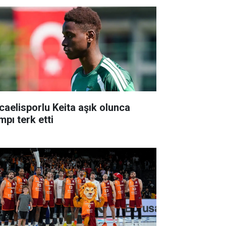
caelisporlu Keita aşık olunca
mpı terk etti