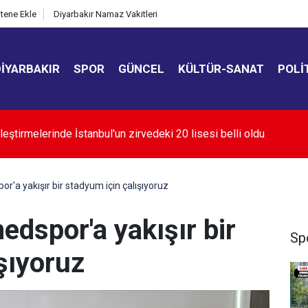
itene Ekle
Diyarbakır Namaz Vakitleri
DIYARBAKIR
SPOR
GÜNCEL
KÜLTÜR-SANAT
POLI
oğaz'ın açılması ABD'nin tutumuna bağlı
'a yakışır bir stadyum için çalışıyoruz
dspor'a yakışır bir
Sp
şıyoruz