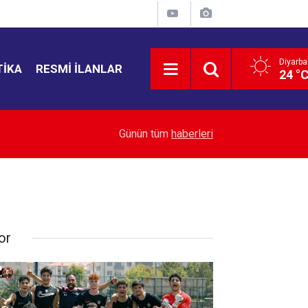
Diyarba
TIKA
RESMI İLANLAR
24 °
21:35
Bahçelievler'de 4 katlı bina çöktü
Günün tüm
haberleri
or