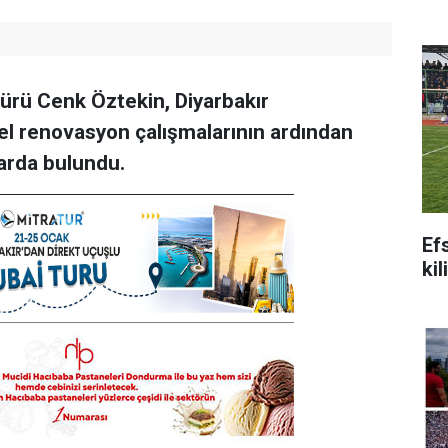
dürü Cenk Öztekin, Diyarbakır
l renovasyon çalışmalarının ardından
arda bulundu.
Ef
kil