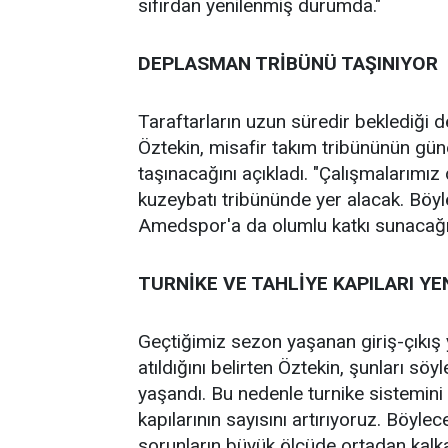
sıfırdan yenilenmiş durumda."
DEPLASMAN TRİBÜNÜ TAŞINIYOR
Taraftarların uzun süredir beklediği
Öztekin, misafir takım tribününün g
taşınacağını açıkladı. "Çalışmalarımız 
kuzeybatı tribününde yer alacak. Böy
Amedspor'a da olumlu katkı sunacağı
TURNİKE VE TAHLİYE KAPILARI YE
Geçtiğimiz sezon yaşanan giriş-çıkı
atıldığını belirten Öztekin, şunları söy
yaşandı. Bu nedenle turnike sistemin
kapılarının sayısını artırıyoruz. Böyl
sorunların büyük ölçüde ortadan kalk