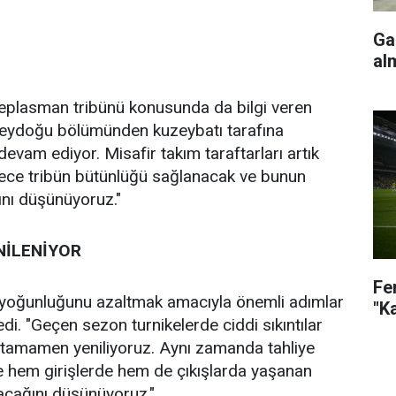
Ga
al
 deplasman tribünü konusunda da bilgi veren
üneydoğu bölümünden kuzeybatı tarafına
devam ediyor. Misafir takım taraftarları artık
lece tribün bütünlüğü sağlanacak ve bunun
nı düşünüyoruz."
NİLENİYOR
Fe
ş yoğunluğunu azaltmak amacıyla önemli adımlar
"K
ledi. "Geçen sezon turnikelerde ciddi sıkıntılar
i tamamen yeniliyoruz. Aynı zamanda tahliye
ece hem girişlerde hem de çıkışlarda yaşanan
acağını düşünüyoruz."