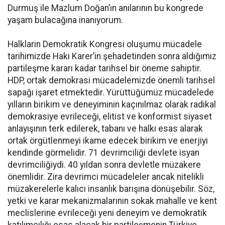
Durmuş ile Mazlum Doğan’ın anılarının bu kongrede
yaşam bulacağına inanıyorum.
Halkların Demokratik Kongresi oluşumu mücadele
tarihimizde Haki Karer’in şehadetinden sonra aldığımız
partileşme kararı kadar tarihsel bir öneme sahiptir.
HDP, ortak demokrasi mücadelemizde önemli tarihsel
sapağı işaret etmektedir. Yürüttüğümüz mücadelede
yılların birikim ve deneyiminin kaçınılmaz olarak radikal
demokrasiye evrileceği, elitist ve konformist siyaset
anlayışının terk edilerek, tabanı ve halkı esas alarak
ortak örgütlenmeyi ikame edecek birikim ve enerjiyi
kendinde görmelidir. 71 devrimciliği devlete isyan
devrimciliğiydi. 40 yıldan sonra devletle müzakere
önemlidir. Zira devrimci mücadeleler ancak nitelikli
müzakerelerle kalıcı insanlık barışına dönüşebilir. Söz,
yetki ve karar mekanizmalarının sokak mahalle ve kent
meclislerine evrileceği yeni deneyim ve demokratik