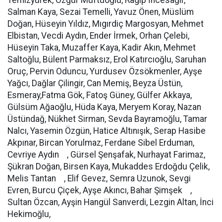
Temizyürek, Özgür Müftüoğlu, Ragıp İncesağır,
Salman Kaya, Sezai Temelli, Yavuz Önen, Müslüm
Doğan, Hüseyin Yıldız, Mıgırdiç Margosyan, Mehmet
Elbistan, Vecdi Aydın, Ender İrmek, Orhan Çelebi,
Hüseyin Taka, Muzaffer Kaya, Kadir Akın, Mehmet
Saltoğlu, Bülent Parmaksız, Erol Katırcıoğlu, Saruhan
Oruç, Pervin Oduncu, Yurdusev Özsökmenler, Ayşe
Yağcı, Dağlar Çilingir, Can Memiş, Beyza Üstün,
Esmeray,Fatma Gök, Fatoş Güney, Gülfer Akkaya,
Gülsüm Ağaoğlu, Hüda Kaya, Meryem Koray, Nazan
Üstündağ, Nükhet Sirman, Sevda Bayramoğlu, Tamar
Nalcı, Yasemin Özgün, Hatice Altınışık, Serap Hasibe
Akpınar, Bircan Yorulmaz, Ferdane Sibel Erduman,
Cevriye Aydın , Gürsel Şenşafak, Nurhayat Farimaz,
Şükran Doğan, Birsen Kaya, Mukaddes Erdoğdu Çelik,
Melis Tantan , Elif Gevez, Semra Uzunok, Sevgi
Evren, Burcu Çiçek, Ayşe Akıncı, Bahar Şimşek ,
Sultan Özcan, Ayşin Hangül Sanverdi, Lezgin Altan, İnci
Hekimoğlu,