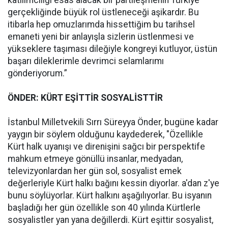
katılımcılığı esas alacak bir partileşmenin Türkiye
gerçekliğinde büyük rol üstleneceği aşikardır. Bu
itibarla hep omuzlarımda hissettiğim bu tarihsel
emaneti yeni bir anlayışla sizlerin üstlenmesi ve
yükseklere taşıması dileğiyle kongreyi kutluyor, üstün
başarı dileklerimle devrimci selamlarımı
gönderiyorum.”
ÖNDER: KÜRT EŞİTTİR SOSYALİSTTİR
İstanbul Milletvekili Sırrı Süreyya Önder, bugüne kadar
yaygın bir söylem olduğunu kaydederek, "Özellikle
Kürt halk uyanışı ve direnişini sağcı bir perspektife
mahkum etmeye gönüllü insanlar, medyadan,
televizyonlardan her gün sol, sosyalist emek
değerleriyle Kürt halkı bağını kessin diyorlar. a'dan z'ye
bunu söylüyorlar. Kürt halkını aşağılıyorlar. Bu isyanın
başladığı her gün özellikle son 40 yılında Kürtlerle
sosyalistler yan yana değillerdi. Kürt eşittir sosyalist,