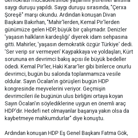
demokrasi mücadelesinde yaşamını yitirenler anısına
saygı duruşu yapıldı. Saygı duruşu sırasında, "Çerxa
Şoreşê" marşı okundu. Ardından konuşan Divan
Başkanı Bakırhan, "Mahir'lerden, Kemal Pir'lerden
günümüze gelen HDP, büyük bir çalışmadır. Denizler
'yaşasın halkların kardeşliği' diyerek idam sehpasına
gitti. Mahirler, 'yaşasın demokratik özgür Türkiye' dedi.
'Ser verip sır vermeyen' Kaypakkaya ve yoldaşları, Kürt
sorununa en devrimci bakış açısı ile büyük bedeller
ödedi. Kemal Pir'ler, Haki Karar'ler gibi binlerce onurlu
devrimci, bugün bu salonda toplanmamıza vesile
oldular. Sayın Öcalan'ın görüşleri bugün HDP
kongresinde meyvelerini veriyor. Geçmişin
devrimcileri ile bugünün ulus birliğini ortaya koyan
Sayın Öcalan'ın söylediklerine uygun en önemli araç
HDP'dir. Hedefi net olmayanlar başarıya yakın olsa da
kaybetmeye mahkumdurlar" diye konuştu.
Ardından konuşan HDP Eş Genel Başkanı Fatma Gök,