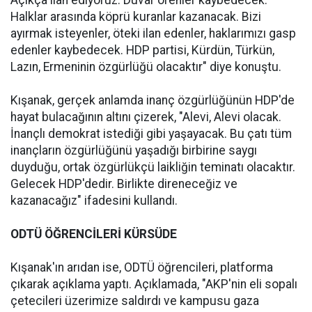
Açıkça ilan ediyoruz. Duvar örenler kaybedecek.
Halklar arasında köprü kuranlar kazanacak. Bizi
ayırmak isteyenler, öteki ilan edenler, haklarımızı gasp
edenler kaybedecek. HDP partisi, Kürdün, Türkün,
Lazın, Ermeninin özgürlüğü olacaktır" diye konuştu.
Kışanak, gerçek anlamda inanç özgürlüğünün HDP'de
hayat bulacağının altını çizerek, "Alevi, Alevi olacak.
İnançlı demokrat istediği gibi yaşayacak. Bu çatı tüm
inançların özgürlüğünü yaşadığı birbirine saygı
duyduğu, ortak özgürlükçü laikliğin teminatı olacaktır.
Gelecek HDP'dedir. Birlikte direneceğiz ve
kazanacağız" ifadesini kullandı.
ODTÜ ÖĞRENCİLERİ KÜRSÜDE
Kışanak'ın arıdan ise, ODTÜ öğrencileri, platforma
çıkarak açıklama yaptı. Açıklamada, "AKP'nin eli sopalı
çetecileri üzerimize saldırdı ve kampusu gaza