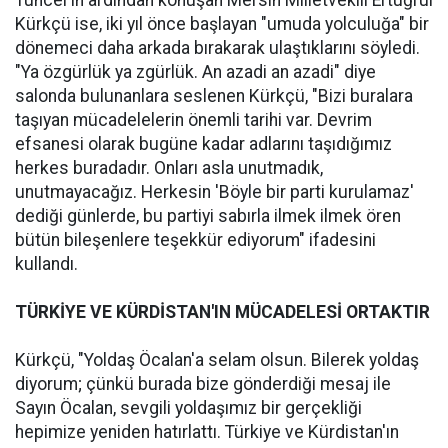
Tuncel'in ardından konuşan Mersin Milletvekili Ertuğrul
Kürkçü ise, iki yıl önce başlayan "umuda yolculuğa" bir
dönemeci daha arkada bırakarak ulaştıklarını söyledi.
"Ya özgürlük ya zgürlük. An azadi an azadi" diye
salonda bulunanlara seslenen Kürkçü, "Bizi buralara
taşıyan mücadelelerin önemli tarihi var. Devrim
efsanesi olarak bugüne kadar adlarını taşıdığımız
herkes buradadır. Onları asla unutmadık,
unutmayacağız. Herkesin 'Böyle bir parti kurulamaz'
dediği günlerde, bu partiyi sabırla ilmek ilmek ören
bütün bileşenlere teşekkür ediyorum" ifadesini
kullandı.
TÜRKİYE VE KÜRDİSTAN'IN MÜCADELESİ ORTAKTIR
Kürkçü, "Yoldaş Öcalan'a selam olsun. Bilerek yoldaş
diyorum; çünkü burada bize gönderdiği mesaj ile
Sayın Öcalan, sevgili yoldaşımız bir gerçekliği
hepimize yeniden hatırlattı. Türkiye ve Kürdistan'ın