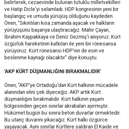
belirterek, cezaevinde bulunan tutuklu milletvekilleri
ve Hatip Dicle'yi selamladı. HDP kongresinin yeni bir
başlangıç ve umuda yürüyüş olduğunu kaydeden
Önen, "Sıkıntıları kısa zamanda aşacak ve halkların
yürüyüşünü başarıya ulaştıracağız. Mahir Çayan,
İbrahim Kaypakkaya ve Deniz Gezmiş'i anıyoruz. Kürt
özgürlük hareketinin katkıları ile yeni bir rönesansa
yürüyoruz. Kürt rönesansı HDP'nin de esin ve
beslenme kaynağı olacaktır" diye konuştu.
'AKP KÜRT DÜŞMANLIĞINI BIRAKMALIDIR'
Önen, "AKP'ye Ortadoğu'dan Kürt halkının mücadele
alanından elini çek diyeceğiz. AKP artık Kürt
düşmanlığını bırakmalıdır. Kürt halkının yaşam
bölgesinden geçen sınırlar akrabaları ayırmıştır.
Hükümet bugün bu sınıra beton duvarlar örmektedir.
Bu utanç duvarını yıkacağız. Kürt halkı özgürce
yaşayacak. Aynı sınırlar Kürtlere saldıran El Kaide ve