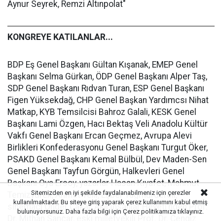
Aynur Seyrek, Remzi Altınpolat"
KONGREYE KATILANLAR...
BDP Eş Genel Başkanı Gültan Kışanak, EMEP Genel
Başkanı Selma Gürkan, ÖDP Genel Başkanı Alper Taş,
SDP Genel Başkanı Rıdvan Turan, ESP Genel Başkanı
Figen Yüksekdağ, CHP Genel Başkan Yardımcsı Nihat
Matkap, KYB Temsilcisi Bahroz Galali, KESK Genel
Başkanı Lami Özgen, Hacı Bektaş Veli Anadolu Kültür
Vakfı Genel Başkanı Ercan Geçmez, Avrupa Alevi
Birlikleri Konfederasyonu Genel Başkanı Turgut Öker,
PSAKD Genel Başkanı Kemal Bülbül, Dev Maden-Sen
Genel Başkanı Tayfun Görgün, Halkevleri Genel
Başkanı Oya Ersoy, yazarlar Hasan Kıyafet, Mahmut
Sitemizden en iyi şekilde faydalanabilmeniz için çerezler
Temizyürek, Ahmet Telli, Eşber Yağmurdereli,
kullanılmaktadır. Bu siteye giriş yaparak çerez kullanımını kabul etmiş
sinemacı Önder Çakar, Akil İnsanlar Heyeti’nden Prof.
bulunuyorsunuz. Daha fazla bilgi için
Çerez politikamıza
tıklayınız.
Dr. Mithan Sancar, eski milletvekili Prof. Dr. Cengiz