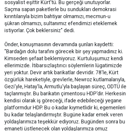
sosyalist eşittir Kürt'tü. Bu gerçeği unutuyorlar.
Saçma sapan paketlerle bu sundukları demokrasi
kırıntılarıyla bizim bahtiyar olmamızı, mecmun-u
şükran olmamızı, sultanımız efendimizi eteklemek
istiyorlar. Çok beklersiniz" dedi.
Önder, konuşmasının devamında şunları kaydetti:
"Bardağın dolu tarafını görecek bir şey yapmadınız ki.
Kimseden şefaat beklemiyoruz. Kurtuluşumuz kendi
ellerimizde. İtibarsızlaştırıcı söylemlerin lügatimizde
yeri yoktur. Devir artık barikatlar devridir. 78'le, Kürt
özgürlük hareketiyle, grevlerle, Newroz kutlamalarıyla,
Gezi'yle, Hatay'la, Armutlu'yla başlayan süreç, ODTÜ ile
taçlanmıştır. Bu barikatın çimentosu HDP'dir. Herkesin
kendisi olarak iş göreceği, ifade edebileceği yegane
platformdur HDP. Bu o kadar kıymetlidir ki, egemenleri
bu kadar telaşlandırmıştır. Bugüne kadar emek veren
yoldaşlarımıza teşekkür ediyoruz. Bugünden sonra bu
emaneti üstlenecek olan yoldaşlarımıza omuz