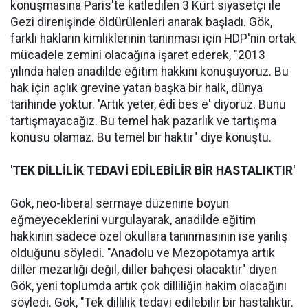
konuşmasına Paris'te katledilen 3 Kürt siyasetçi ile
Gezi direnişinde öldürülenleri anarak başladı. Gök,
farklı hakların kimliklerinin tanınması için HDP'nin ortak
mücadele zemini olacağına işaret ederek, "2013
yılında halen anadilde eğitim hakkını konuşuyoruz. Bu
hak için açlık grevine yatan başka bir halk, dünya
tarihinde yoktur. 'Artık yeter, êdî bes e' diyoruz. Bunu
tartışmayacağız. Bu temel hak pazarlık ve tartışma
konusu olamaz. Bu temel bir haktır" diye konuştu.
'TEK DİLLİLİK TEDAVİ EDİLEBİLİR BİR HASTALIKTIR'
Gök, neo-liberal sermaye düzenine boyun
eğmeyeceklerini vurgulayarak, anadilde eğitim
hakkının sadece özel okullara tanınmasının ise yanlış
olduğunu söyledi. "Anadolu ve Mezopotamya artık
diller mezarlığı değil, diller bahçesi olacaktır" diyen
Gök, yeni toplumda artık çok dilliliğin hakim olacağını
söyledi. Gök, "Tek dillilik tedavi edilebilir bir hastalıktır.