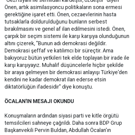
"Gezi isyanı ile serhildan kardeştir, özdeştir" diyen
Önen, artık asimilasyoncu politikaların sona ermesi
gerektiğine işaret etti. Önen, cezaevlerinin hasta
tutsaklarla doldurulduğunu bunların serbest
bırakılmasını ve genel af ilan edilmesini istedi. Önen,
çarpık bir seçim sistemi ile karşı karşıya olunduğunun
altını çizerek, "Bunun adı demokrasi değildir.
Demokrasi şeffaf ve katılımcı bir süreçtir. Ama
bakıyoruz bütün yetkileri tek elde toplayan bir irade ile
karşı karşıyayız. Muhalif düşüncelerle hiçbir şekilde
bir araya gelmeyen bir demokrasi anlayışı Türkiye'den
kendini ne kadar demokrat ilan ederse etsin
diktatörlüğün ifadesidir" diye konuştu.
ÖCALAN'IN MESAJI OKUNDU
Konuşmaların ardından siyasi parti ve kitle örgütü
temsilcileri sahneye çağrıldı. Daha sonra BDP Grup
Başkanvekili Pervin Buldan, Abdullah Öcalan'ın