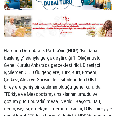
Halkların Demokratik Partisi’nin (HDP) “Bu daha
başlangıç” şiarıyla gerçekleştirdiği 1. Olağanüstü
Genel Kurulu Ankara’da gerçekleştirildi. Direnişçi
işçilerden ODTÜ’lü gençlere, Türk, Kürt, Ermeni,
Çerkez, Alevi ve Süryani temsilcilerinden LGBT
bireylere geniş bir katılımın olduğu genel kurulda,
“Türkiye ve Mezopotamya halklarının umudu ve
çözüm gücü burada” mesajı verildi. Başörtülüsü,
genci, yaşlısı, emekçisi, memuru, kadını, LGBT bireyiyle
genel kurul, “Türkiye burada” dedirtti. HDP'de seçimler