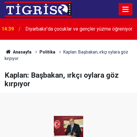
14:39
Diyarbakır’da çocuklar ve gençler yüzme öğreniyor
14:15
Dicle Baraj Gölü’ne yaklaşanlar SMS'le uyarılıyor
Anasayfa
Politika
Kaplan: Başbakan, ırkçı oylara göz
kırpıyor
Kaplan: Başbakan, ırkçı oylara göz
kırpıyor