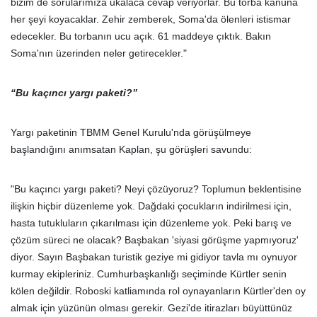
bizim de sorularımıza ukalaca cevap veriyorlar. Bu torba kanuna
her şeyi koyacaklar. Zehir zemberek, Soma'da ölenleri istismar
edecekler. Bu torbanın ucu açık. 61 maddeye çıktık. Bakın
Soma'nın üzerinden neler getirecekler."
“Bu kaçıncı yargı paketi?”
Yargı paketinin TBMM Genel Kurulu'nda görüşülmeye
başlandığını anımsatan Kaplan, şu görüşleri savundu:
"Bu kaçıncı yargı paketi? Neyi çözüyoruz? Toplumun beklentisine
ilişkin hiçbir düzenleme yok. Dağdaki çocukların indirilmesi için,
hasta tutukluların çıkarılması için düzenleme yok. Peki barış ve
çözüm süreci ne olacak? Başbakan 'siyasi görüşme yapmıyoruz'
diyor. Sayın Başbakan turistik geziye mi gidiyor tavla mı oynuyor
kurmay ekipleriniz. Cumhurbaşkanlığı seçiminde Kürtler senin
kölen değildir. Roboski katliamında rol oynayanların Kürtler'den oy
almak için yüzünün olması gerekir. Gezi'de itirazları büyüttünüz