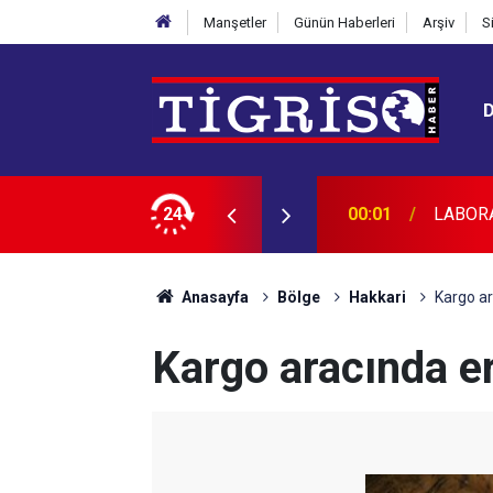
Manşetler
Günün Haberleri
Arşiv
S
CAKTIR
24
23:45
Diyarba
Anasayfa
Bölge
Hakkari
Kargo ar
Kargo aracında e