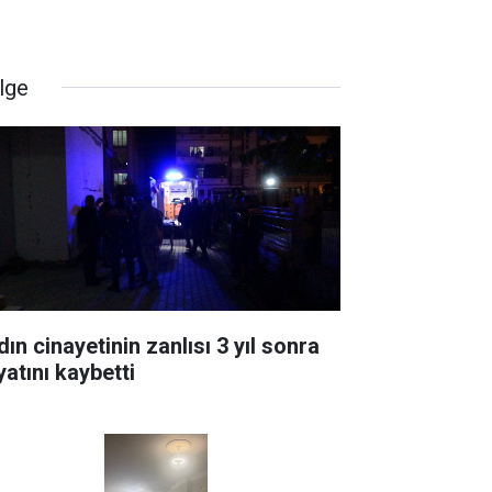
lge
ın cinayetinin zanlısı 3 yıl sonra
yatını kaybetti