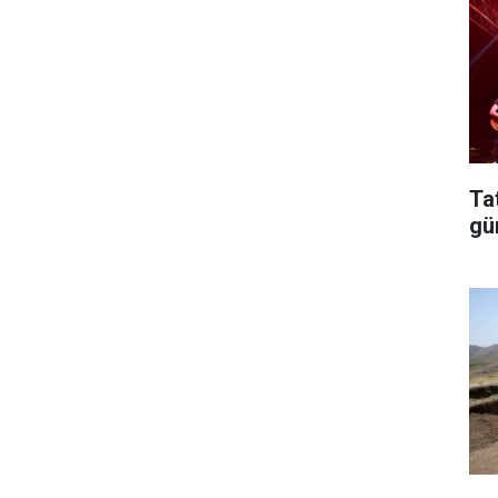
Ta
gü