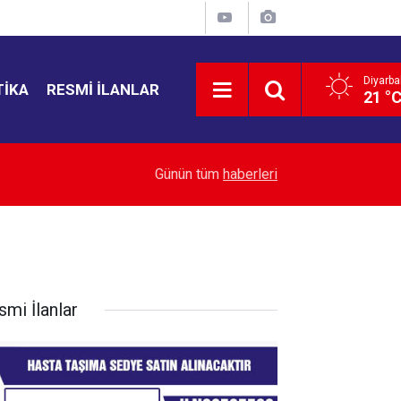
Diyarba
TIKA
RESMI İLANLAR
21 °
22:43
Yemen’de ölü sayısı 38’e yükseldi
Günün tüm
haberleri
smi İlanlar