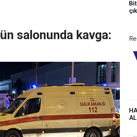
Bit
çı
ğün salonunda kavga:
Re
HA
AL