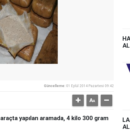
HA
AL
Güncelleme:
01 Eylül 2014 Pazartesi 09:42
t araçta yapılan aramada, 4 kilo 300 gram
LA
AL