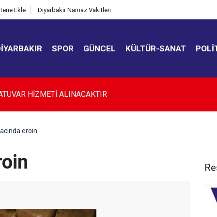
itene Ekle
Diyarbakır Namaz Vakitleri
DIYARBAKIR
SPOR
GÜNCEL
KÜLTÜR-SANAT
POLI
kır’da düğün salonunda kavga: 5 yaralı
acında eroin
roin
Re