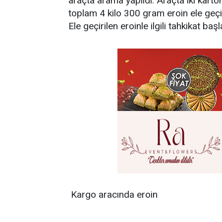
araçta arama yapıldı. Araçta iki karto
toplam 4 kilo 300 gram eroin ele geçir
Ele geçirilen eroinle ilgili tahkikat başlat
Kargo aracında eroin