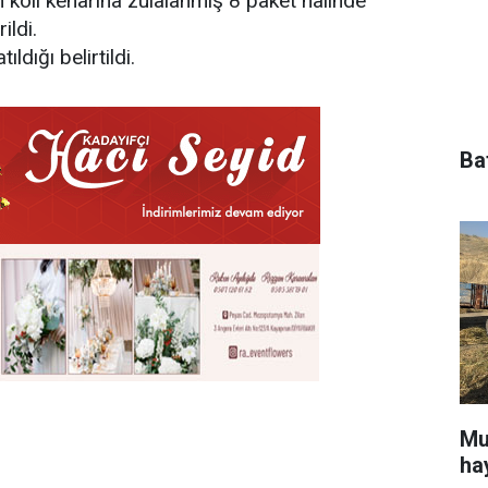
n koli kenarına zulalanmış 8 paket halinde
ildi.
ıldığı belirtildi.
Ba
Mu
ha