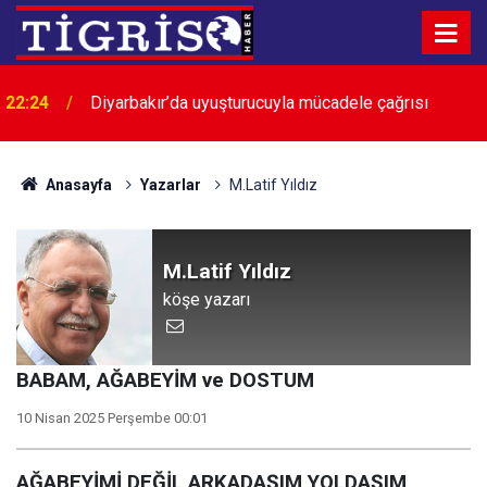
22:24
Diyarbakır’da uyuşturucuyla mücadele çağrısı
Anasayfa
Yazarlar
M.Latif Yıldız
M.Latif Yıldız
köşe yazarı
BABAM, AĞABEYİM ve DOSTUM
10 Nisan 2025 Perşembe 00:01
AĞABEYİMİ DEĞİL ARKADAŞIM YOLDAŞIM,