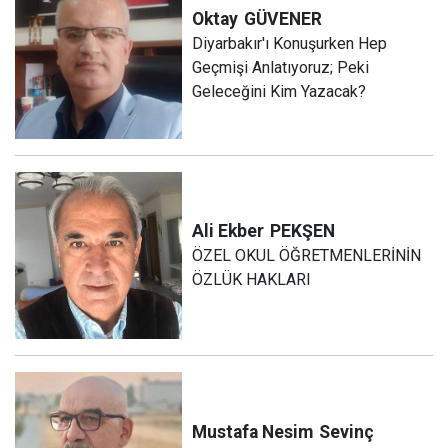
Oktay
GÜVENER
Diyarbakır'ı Konuşurken Hep
Geçmişi Anlatıyoruz; Peki
Geleceğini Kim Yazacak?
Ali Ekber
PEKŞEN
ÖZEL OKUL ÖĞRETMENLERİNİN
ÖZLÜK HAKLARI
Mustafa Nesim
Sevinç