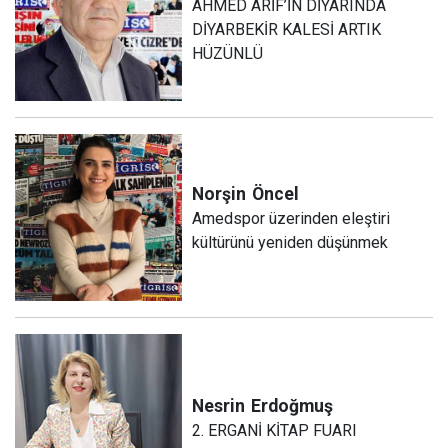
AHMED ARİF’İN DİYARINDA
DİYARBEKİR KALESİ ARTIK
HÜZÜNLÜ
Norşin
Öncel
Amedspor üzerinden eleştiri
kültürünü yeniden düşünmek
Nesrin
Erdoğmuş
2. ERGANİ KİTAP FUARI