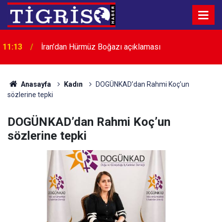
11:13
İran’dan Hürmüz Boğazı açıklaması
11:01
Gaziantep’te ruhsatsız silah operasyonu: 1 gözaltı
Anasayfa
Kadın
DOGÜNKAD’dan Rahmi Koç’un
sözlerine tepki
DOGÜNKAD’dan Rahmi Koç’un
sözlerine tepki