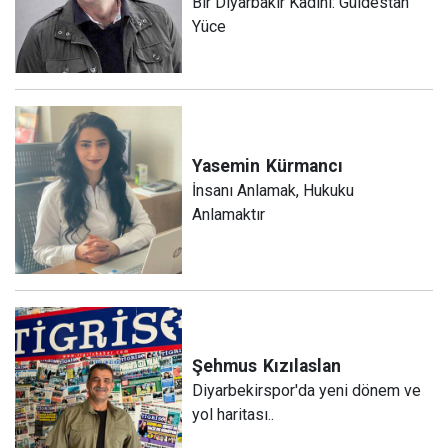
Bir Diyarbakır Kadını: Güldestan
Yüce
Yasemin
Kürmancı
İnsanı Anlamak, Hukuku
Anlamaktır
Şehmus
Kızılaslan
Diyarbekirspor'da yeni dönem ve
yol haritası..