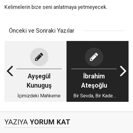
Kelimelerin bize seni anlatmaya yetmeyecek.
Önceki ve Sonraki Yazılar
Ayşegül
İbrahim
Kunuguş
Ateşoğlu
İçimizdeki Mahkeme
Bir Sevda, Bir Kader,
Bir Diyarbakır
Beyefendisi: Tahir
Temizsu
YAZIYA
YORUM KAT