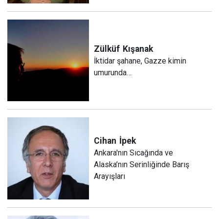
Zülküf
Kışanak
İktidar şahane, Gazze kimin
umurunda…
Cihan
İpek
Ankara'nın Sıcağında ve
Alaska’nın Serinliğinde Barış
Arayışları