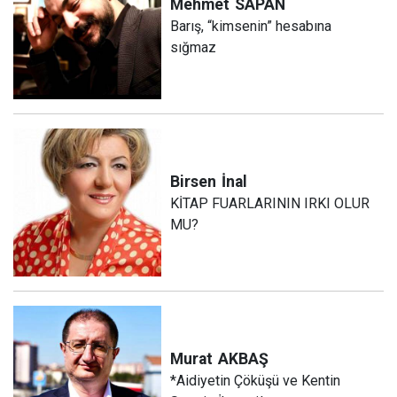
Mehmet
SAPAN
Barış, “kimsenin” hesabına
sığmaz
Birsen
İnal
KİTAP FUARLARININ IRKI OLUR
MU?
Murat
AKBAŞ
*Aidiyetin Çöküşü ve Kentin