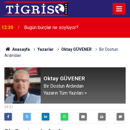
12:30
Bugün burçlar ne söylüyor?
Anasayfa
Yazarlar
Oktay GÜVENER
Bir Dostun
Ardından
Oktay GÜVENER
Bir Dostun Ardından
Yazarın Tüm Yazıları >
09 Temmuz 2026
09:57