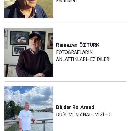
Enstitüleri
Ramazan
ÖZTÜRK
FOTOĞRAFLARIN
ANLATTIKLARI- EZİDİLER
Bêjdar Ro
Amed
DÜĞÜMÜN ANATOMİSİ – 5