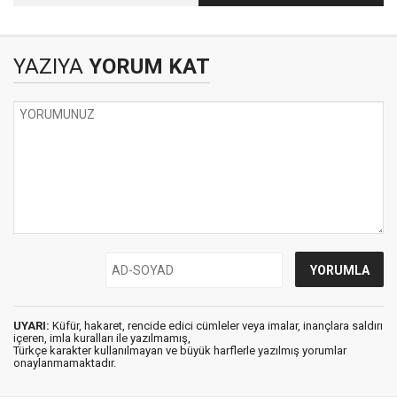
Bir Diyarbakır
Ağabey, Bir Duayen:
Sevdası: Silva Özyerli
Ertuğrul Pirinççioğlu
YAZIYA
YORUM KAT
UYARI:
Küfür, hakaret, rencide edici cümleler veya imalar, inançlara saldırı
içeren, imla kuralları ile yazılmamış,
Türkçe karakter kullanılmayan ve büyük harflerle yazılmış yorumlar
onaylanmamaktadır.