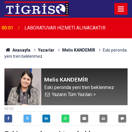
00:01
LABORATUVAR HİZMETİ ALINACAKTIR
Anasayfa
Yazarlar
Melis KANDEMİR
Eski peronda
yeni tren beklenmez
Melis KANDEMİR
Eski peronda yeni tren beklenmez
Yazarın Tüm Yazıları >
08 Temmuz 2026
00:02