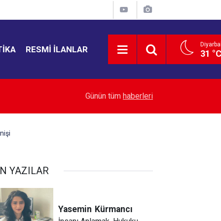
Diyarba
TIKA
RESMI İLANLAR
31 °
20:28
MGK Bildirisi yayımlandı
Günün tüm
haberleri
nişi
N YAZILAR
Yasemin
Kürmancı