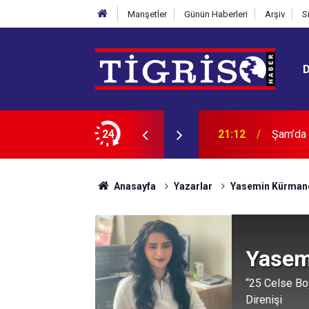
Manşetler
Günün Haberleri
Arşiv
S
var
24
20:30
GGC’den
Anasayfa
Yazarlar
Yasemin Kürman
Yasem
“25 Celse Boy
Direnişi