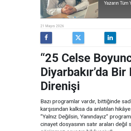
Yazarın Tüm Y
21 Mayıs 2026
“25 Celse Boyunc
Diyarbakır’da Bir
Direnişi
Bazı programlar vardır, bittiğinde s
karşısından kalksa da anlatılan hikâ
“Yalnız Değilsin, Yanındayız” progra
cinayet dosyasının satır araları değil