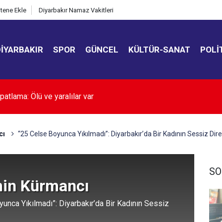
itene Ekle
Diyarbakır Namaz Vakitleri
DIYARBAKIR
SPOR
GÜNCEL
KÜLTÜR-SANAT
POLI
 PSK’ye ziyaret
cı
“25 Celse Boyunca Yıkılmadı”: Diyarbakır’da Bir Kadının Sessiz Dire
SO
in Kürmancı
unca Yıkılmadı”: Diyarbakır’da Bir Kadının Sessiz