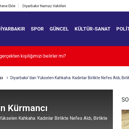
itene Ekle
Diyarbakır Namaz Vakitleri
DIYARBAKIR
SPOR
GÜNCEL
KÜLTÜR-SANAT
POLI
TAŞIMA SEDYE SATIN ALINACAKTIR
cı
Diyarbakır'dan Yükselen Kahkaha: Kadınlar Birlikte Nefes Aldı, Birl
SO
n Kürmancı
Yükselen Kahkaha: Kadınlar Birlikte Nefes Aldı, Birlikte