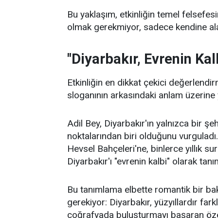
Bu yaklaşım, etkinliğin temel felsefe
olmak gerekmiyor, sadece kendine ala
"Diyarbakır, Evrenin Kal
Etkinliğin en dikkat çekici değerlendi
sloganının arkasındaki anlam üzerine 
Adil Bey, Diyarbakır'ın yalnızca bir şe
noktalarından biri olduğunu vurguladı
Hevsel Bahçeleri'ne, binlerce yıllık s
Diyarbakır'ı "evrenin kalbi" olarak tanı
Bu tanımlama elbette romantik bir bak
gerekiyor: Diyarbakır, yüzyıllardır farkl
coğrafyada buluşturmayı başaran özel 