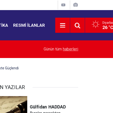
Diyarba
TIKA
RESMI İLANLAR
26 °
00:01
Bir Oyuncu, Bir Tiyatro Emekçisi, Bir Diyarbakır
Günün tüm
haberleri
ikte Güçlendi
N YAZILAR
Gülfidan
HADDAD