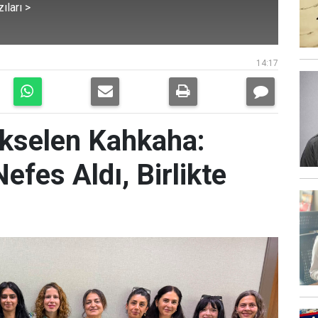
ıları >
14:17
ükselen Kahkaha:
Nefes Aldı, Birlikte