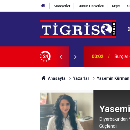
Manşetler
Günün Haberleri
Arşiv
S
lirler mi?
24
00:02
HASTA 
Anasayfa
Yazarlar
Yasemin Kürman
Yasemi
Diyarbakır'dan 
Güçlendi