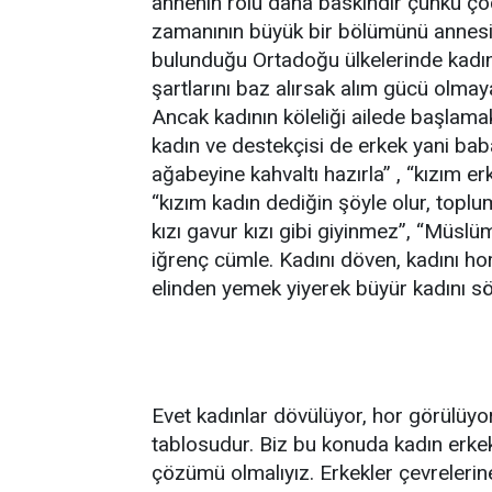
annenin rolü daha baskındır çünkü çoc
zamanının büyük bir bölümünü annesiyl
bulunduğu Ortadoğu ülkelerinde kadın 
şartlarını baz alırsak alım gücü olma
Ancak kadının köleliği ailede başlamak
kadın ve destekçisi de erkek yani baba
ağabeyine kahvaltı hazırla” , “kızım e
“kızım kadın dediğin şöyle olur, toplu
kızı gavur kızı gibi giyinmez”, “Müslüm
iğrenç cümle. Kadını döven, kadını hor
elinden yemek yiyerek büyür kadını s
Evet kadınlar dövülüyor, hor görülüyo
tablosudur. Biz bu konuda kadın erkek
çözümü olmalıyız. Erkekler çevrelerine 