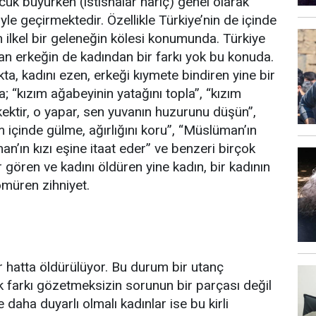
uk büyürken (istisnalar hariç) genel olarak
e geçirmektedir. Özellikle Türkiye’nin de içinde
ilkel bir geleneğin kölesi konumunda. Türkiye
yan erkeğin de kadından bir farkı yok bu konuda.
ta, kadını ezen, erkeği kıymete bindiren yine bir
; “kızım ağabeyinin yatağını topla”, “kızım
rkektir, o yapar, sen yuvanın huzurunu düşün”,
m içinde gülme, ağırlığını koru”, “Müslüman’ın
an’ın kızı eşine itaat eder” ve benzeri birçok
 gören ve kadını öldüren yine kadın, bir kadının
ömüren zihniyet.
r hatta öldürülüyor. Bu durum bir utanç
 farkı gözetmeksizin sorunun bir parçası değil
daha duyarlı olmalı kadınlar ise bu kirli