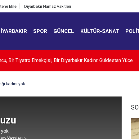
itene Ekle
Diyarbakır Namaz Vakitleri
DIYARBAKIR
SPOR
GÜNCEL
KÜLTÜR-SANAT
POLI
TUVAR HİZMETİ ALINACAKTIR
eği kadını yok
SO
Kuzu
ı yok
üm Yazıları >