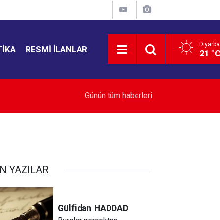
Diyarba
TIKA
RESMI İLANLAR
21 °
23:45
Diyarbakır’da düğün salonunda kavga: 5 yaralı
Günün tüm
haberleri
N YAZILAR
Gülfidan
HADDAD