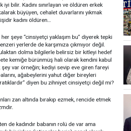
iyi bilir. Kadını sınırlayan ve öldüren erkek
 kalarak büyüyen, cehalet duvarlarını yıkmak
şidir kadını öldüren...
her şeye “cinsiyetçi yaklaşım bu” diyerek tepki
benzeri yerlerde de karşımıza çıkmıyor değil.
laktan dolma bilgilerle belirsiz bir kitleyi hedef
in ete kemiğe bürünmüş hali olarak kendini kabul
k şey var örneğin; kediyi sevip eve giren fareyi
alarını, ağabeylerini yahut diğer bireyleri
tıklardır” diyen bu zihniyet cinsiyetçi değil mi?
nları zan altında bırakıp ezmek, rencide etmek
zmdir.
ten de kadındır babanın rolü de var ama