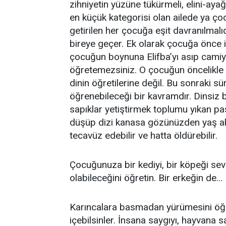
zihniyetin yüzüne tükürmeli, elini-ay
en küçük kategorisi olan ailede ya ç
getirilen her çocuğa eşit davranılmalıdı
bireye geçer. Ek olarak çocuğa önce i
çocuğun boynuna Elifba’yı asıp camiye
öğretemezsiniz. O çocuğun öncelikle oy
dinin öğretilerine değil. Bu sonraki s
öğrenebileceği bir kavramdır. Dinsiz bi
sapıklar yetiştirmek toplumu yıkan pasif
düşüp dizi kanasa gözünüzden yaş akma
tecavüz edebilir ve hatta öldürebilir.
Çocuğunuza bir kediyi, bir köpeği sev
olabileceğini öğretin. Bir erkeğin de…
Karıncalara basmadan yürümesini öğre
içebilsinler. İnsana saygıyı, hayvana s