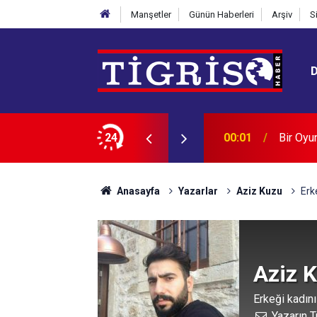
Manşetler
Günün Haberleri
Arşiv
S
, Bir Diyarbakır Kadını: Güldestan Yüce
24
00:01
LABORA
Anasayfa
Yazarlar
Aziz Kuzu
Erk
Aziz 
Erkeği kadın
Yazarın T