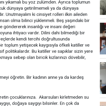
ağını yıkamalı bu yoz zulümden. Ayrıca toplumun
ocuk dünyaya getirilmemeli ya da dünyaya
r. Unutmayalım ki cinsiyet rolleri ilkin aileden
nsan olma bilinci yüklenmeli. Beş yaşındaki bir
 göndererek insanlığı ve insani değeri
una ihtiyacı vardır. Dilini dahi bilmediği bir
üreçlerde kendi tercihi doğrultusunda
r toplum yetişecek kaygısıyla öfkeli katiller ve
 politikalardır. Bu katiller ve sapıklar sizin yere
ya sebep olan biricik kızlarınızı dövebilir,
meyi öğretin. Bir kadının anne ya da kardeş
tin çocuklarınıza. Akarsuları kirletmeden su
aygıyı, doğaya saygıyı bilsinler. En çok da