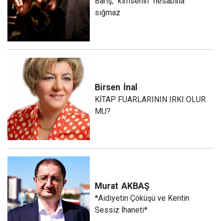
Barış, “kimsenin” hesabına
sığmaz
Birsen
İnal
KİTAP FUARLARININ IRKI OLUR
MU?
Murat
AKBAŞ
*Aidiyetin Çöküşü ve Kentin
Sessiz İhaneti*