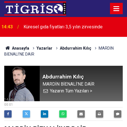
14:43
Küresel gıda fiyatları 3,5 yılın zirvesinde
Anasayfa
Yazarlar
Abdurrahim Kılıç
MARDİN
BİENALİ’NE DAİR
Abdurrahim Kılıç
MARDİN BİENALİ’NE DAİR
Yazarın Tüm Yazıları >
14 Mayıs 2024
00:01