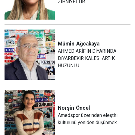
ZİHNİYETTİR
Mümin
Ağcakaya
AHMED ARİF’İN DİYARINDA
DİYARBEKİR KALESİ ARTIK
HÜZÜNLÜ
Norşin
Öncel
Amedspor üzerinden eleştiri
kültürünü yeniden düşünmek