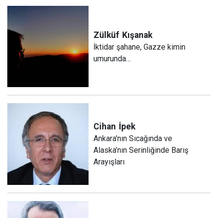
Zülküf
Kışanak
İktidar şahane, Gazze kimin
umurunda…
Cihan
İpek
Ankara'nın Sıcağında ve
Alaska’nın Serinliğinde Barış
Arayışları