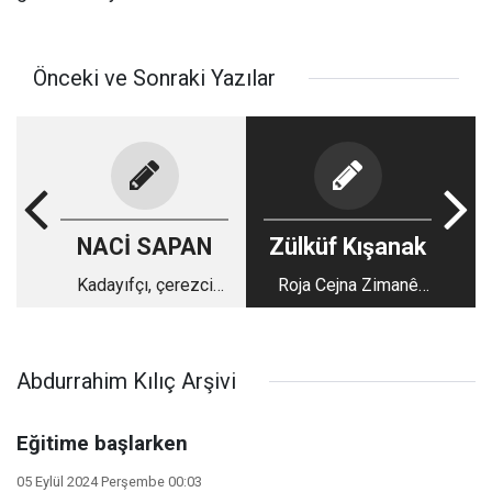
Önceki ve Sonraki Yazılar
NACİ SAPAN
Zülküf Kışanak
Kadayıfçı, çerezci
Roja Cejna Zimanê
kayyımlar!
Kurdî pîroz be…
Abdurrahim Kılıç Arşivi
Eğitime başlarken
05 Eylül 2024 Perşembe 00:03