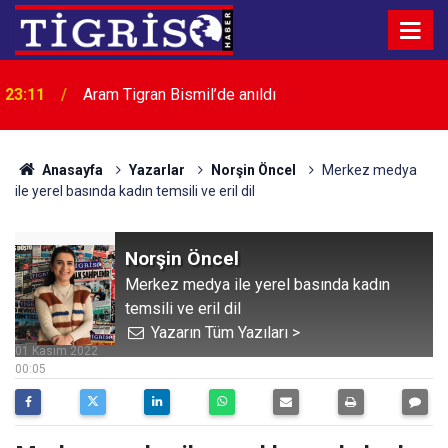
23:11
Aram Tigran Bismil’de anıldı
Anasayfa
Yazarlar
Norşin Öncel
Merkez medya
ile yerel basında kadın temsili ve eril dil
Norşin Öncel
Merkez medya ile yerel basında kadın
temsili ve eril dil
Yazarın Tüm Yazıları >
01 Kasım 2022
00:05