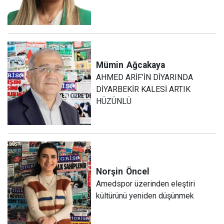
Mümin
Ağcakaya
AHMED ARİF’İN DİYARINDA
DİYARBEKİR KALESİ ARTIK
HÜZÜNLÜ
Norşin
Öncel
Amedspor üzerinden eleştiri
kültürünü yeniden düşünmek