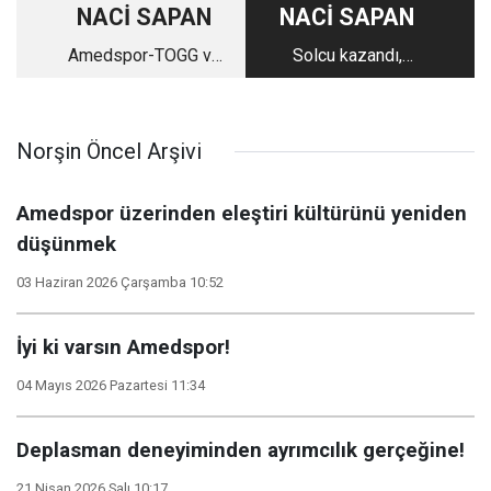
NACİ SAPAN
NACİ SAPAN
Amedspor-TOGG ve
Solcu kazandı,
yasaklar!
diyebilecek miyiz?
Norşin Öncel Arşivi
Amedspor üzerinden eleştiri kültürünü yeniden
düşünmek
03 Haziran 2026 Çarşamba 10:52
İyi ki varsın Amedspor!
04 Mayıs 2026 Pazartesi 11:34
Deplasman deneyiminden ayrımcılık gerçeğine!
21 Nisan 2026 Salı 10:17