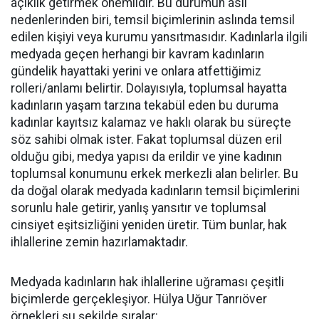
açıklık getirmek önemlidir. Bu durumun asli
nedenlerinden biri, temsil biçimlerinin aslında temsil
edilen kişiyi veya kurumu yansıtmasıdır. Kadınlarla ilgili
medyada geçen herhangi bir kavram kadınların
gündelik hayattaki yerini ve onlara atfettiğimiz
rolleri/anlamı belirtir. Dolayısıyla, toplumsal hayatta
kadınların yaşam tarzına tekabül eden bu duruma
kadınlar kayıtsız kalamaz ve haklı olarak bu süreçte
söz sahibi olmak ister. Fakat toplumsal düzen eril
olduğu gibi, medya yapısı da erildir ve yine kadının
toplumsal konumunu erkek merkezli alan belirler. Bu
da doğal olarak medyada kadınların temsil biçimlerini
sorunlu hale getirir, yanlış yansıtır ve toplumsal
cinsiyet eşitsizliğini yeniden üretir. Tüm bunlar, hak
ihlallerine zemin hazırlamaktadır.
Medyada kadınların hak ihlallerine uğraması çeşitli
biçimlerde gerçekleşiyor. Hülya Uğur Tanrıöver
örnekleri şu şekilde sıralar: