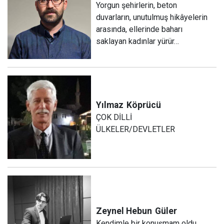
Yorgun şehirlerin, beton
duvarların, unutulmuş hikâyelerin
arasında, ellerinde baharı
saklayan kadınlar yürür…
Yılmaz
Köprücü
ÇOK DİLLİ
ÜLKELER/DEVLETLER
Zeynel Hebun
Güler
Kendimle bir konuşmam oldu