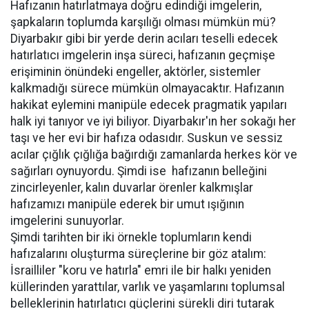
Hafızanın hatırlatmaya doğru edindiği imgelerin,
şapkaların toplumda karşılığı olması mümkün mü?
Diyarbakır gibi bir yerde derin acıları teselli edecek
hatırlatıcı imgelerin inşa süreci, hafızanın geçmişe
erişiminin önündeki engeller, aktörler, sistemler
kalkmadığı sürece mümkün olmayacaktır. Hafızanın
hakikat eylemini manipüle edecek pragmatik yapıları
halk iyi tanıyor ve iyi biliyor. Diyarbakır'ın her sokağı her
taşı ve her evi bir hafıza odasıdır. Suskun ve sessiz
acılar çığlık çığlığa bağırdığı zamanlarda herkes kör ve
sağırları oynuyordu. Şimdi ise hafızanın belleğini
zincirleyenler, kalın duvarlar örenler kalkmışlar
hafızamızı manipüle ederek bir umut ışığının
imgelerini sunuyorlar.
Şimdi tarihten bir iki örnekle toplumların kendi
hafızalarını oluşturma süreçlerine bir göz atalım:
İsrailliler "koru ve hatırla" emri ile bir halkı yeniden
küllerinden yarattılar, varlık ve yaşamlarını toplumsal
belleklerinin hatırlatıcı güçlerini sürekli diri tutarak