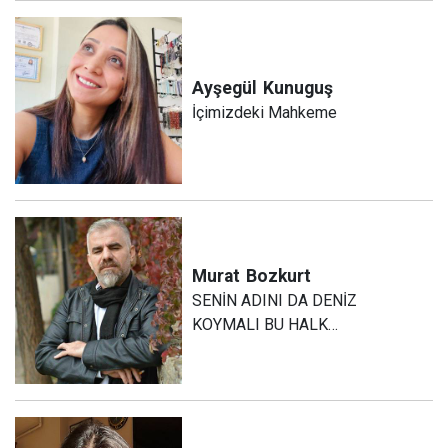
Ayşegül
Kunuguş
İçimizdeki Mahkeme
Murat
Bozkurt
SENİN ADINI DA DENİZ
KOYMALI BU HALK…