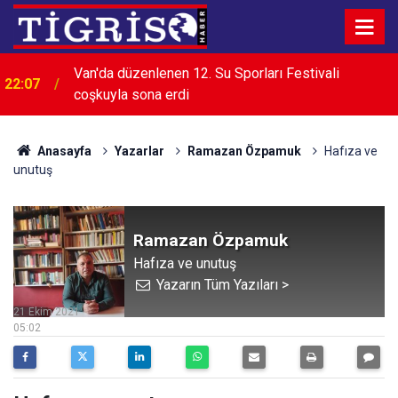
Van'da düzenlenen 12. Su Sporları Festivali
22:07
coşkuyla sona erdi
Anasayfa
Yazarlar
Ramazan Özpamuk
Hafıza ve
unutuş
Ramazan Özpamuk
Hafıza ve unutuş
Yazarın Tüm Yazıları >
21 Ekim 2021
05:02