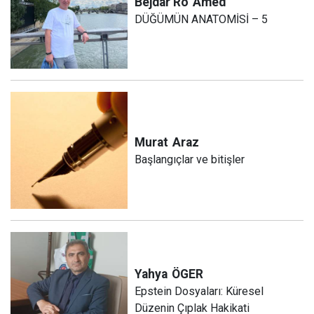
Bêjdar Ro
Amed
DÜĞÜMÜN ANATOMİSİ – 5
Murat
Araz
Başlangıçlar ve bitişler
Yahya
ÖGER
Epstein Dosyaları: Küresel
Düzenin Çıplak Hakikati