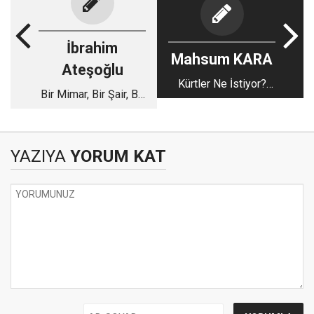
İbrahim
Mahsum KARA
Ateşoğlu
Kürtler Ne İstiyor?
Bir Mimar, Bir Şair, Bir
Demokratik Toplum
Kültür Hafızası:
Süreci Ekseninde Kürt
Mehmet Kadri Göral
Sorununun Çözüm
Arayışı
YAZIYA
YORUM KAT