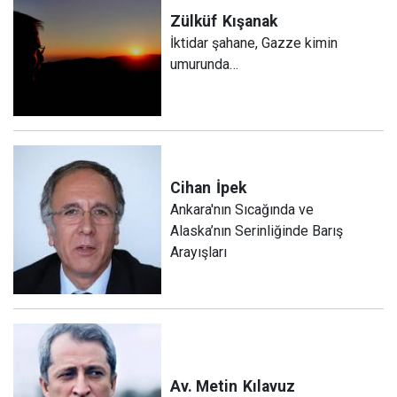
Zülküf
Kışanak
İktidar şahane, Gazze kimin
umurunda…
Cihan
İpek
Ankara'nın Sıcağında ve
Alaska’nın Serinliğinde Barış
Arayışları
Av. Metin
Kılavuz