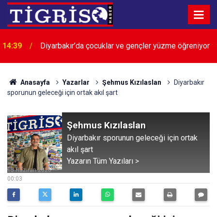
14:39
Diyarbakır’da çocuklar ve gençler yüzme öğreniyor
Anasayfa
Yazarlar
Şehmus Kızılaslan
Diyarbakır
sporunun geleceği için ortak akıl şart
Şehmus Kızılaslan
Diyarbakır sporunun geleceği için ortak
akıl şart
Yazarın Tüm Yazıları >
15 Haziran 2026
00:03