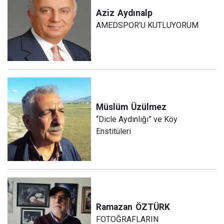
Aziz
Aydınalp
AMEDSPOR’U KUTLUYORUM
Müslüm
Üzülmez
“Dicle Aydınlığı” ve Köy
Enstitüleri
Ramazan
ÖZTÜRK
FOTOĞRAFLARIN