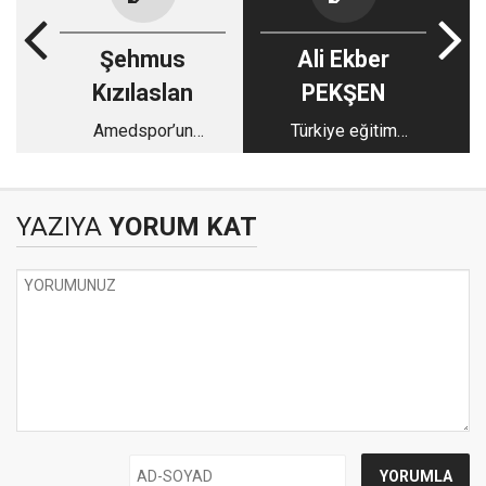
Şehmus
Ali Ekber
Kızılaslan
PEKŞEN
Amedspor’un
Türkiye eğitim
şampiyonluğu yeni
sisteminin laiklik
hikayeler yazdırıyor
sorunsalı (5)
YAZIYA
YORUM KAT