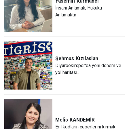
Yasemin
Kürmancı
İnsanı Anlamak, Hukuku
Anlamaktır
Şehmus
Kızılaslan
Diyarbekirspor'da yeni dönem ve
yol haritası..
Melis
KANDEMİR
Eril kodların çeperlerini kırmak