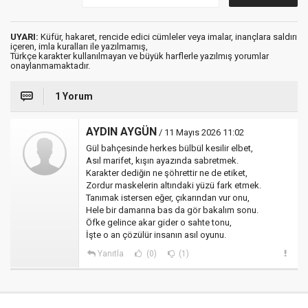
UYARI:
Küfür, hakaret, rencide edici cümleler veya imalar, inançlara saldırı
içeren, imla kuralları ile yazılmamış,
Türkçe karakter kullanılmayan ve büyük harflerle yazılmış yorumlar
onaylanmamaktadır.
1 Yorum
AYDIN AYGÜN
/ 11 Mayıs 2026 11:02
Gül bahçesinde herkes bülbül kesilir elbet,
Asıl marifet, kışın ayazında sabretmek.
Karakter dediğin ne şöhrettir ne de etiket,
Zordur maskelerin altındaki yüzü fark etmek.
​Tanımak istersen eğer, çıkarından vur onu,
Hele bir damarına bas da gör bakalım sonu.
Öfke gelince akar gider o sahte tonu,
İşte o an çözülür insanın asıl oyunu.
Yanıtla
(0)
(1)