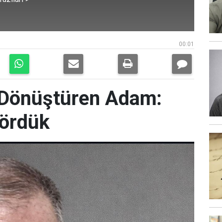
00:01
e Dönüştüren Adam:
Gördük