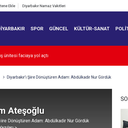
itene Ekle
Diyarbakır Namaz Vakitleri
DIYARBAKIR
SPOR
GÜNCEL
KÜLTÜR-SANAT
POLI
ıkladı: Adanalı astronot uzaya gidecek
Diyarbakır’ı Şiire Dönüştüren Adam: Abdülkadir Nur Gördük
SO
im Ateşoğlu
 Şiire Dönüştüren Adam: Abdülkadir Nur Gördük
azıları >