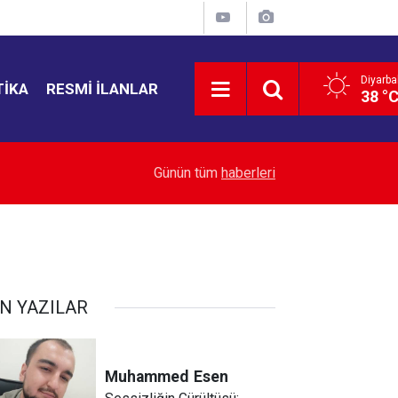
Diyarba
TIKA
RESMI İLANLAR
38 °
16:46
Mekke Ortak Savunma Anlaşması’na “İran” vurg
Günün tüm
haberleri
N YAZILAR
Muhammed
Esen