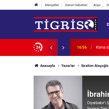
Manşetler
Günün Haberleri
Arşiv
S
24
16:56
NASA aç
Anasayfa
Yazarlar
İbrahim Ateşoğlu
İbrah
Diyarbakır’ı
Yazarın Tüm Y