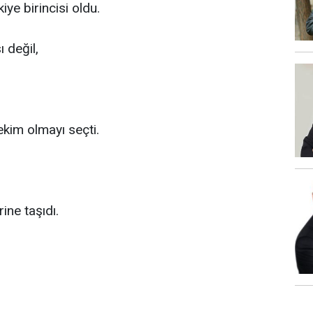
iye birincisi oldu.
ı değil,
ekim olmayı seçti.
ine taşıdı.