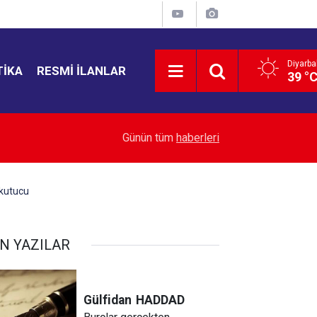
Diyarba
TIKA
RESMI İLANLAR
39 °
15:19
Kayapınar'da gaz kaçağı paniği
Günün tüm
haberleri
Okutucu
N YAZILAR
Gülfidan
HADDAD