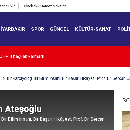
itene Ekle
Diyarbakır Namaz Vakitleri
DIYARBAKIR
SPOR
GÜNCEL
KÜLTÜR-SANAT
POLI
lar" suç örgütüne yeni dava açıldı
Bir Kardiyolog, Bir Bilim İnsanı, Bir Başarı Hikâyesi: Prof. Dr. Sercan 
SO
m Ateşoğlu
 Bir Bilim İnsanı, Bir Başarı Hikâyesi: Prof. Dr. Sercan