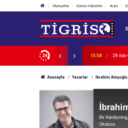
Manşetler
Günün Haberleri
Arşiv
S
24
15:40
"Casper
Anasayfa
Yazarlar
İbrahim Ateşoğlu
İbrahi
Bir Kardiyolog,
Okutucu