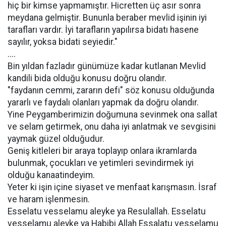
hiç bir kimse yapmamıştır. Hicretten üç asır sonra
meydana gelmiştir. Bununla beraber mevlid işinin iyi
tarafları vardır. İyi tarafların yapılırsa bidatı hasene
sayılır, yoksa bidati seyiedir."
....
Bin yıldan fazladır günümüze kadar kutlanan Mevlid
kandili bida olduğu konusu doğru olandır.
"faydanın cemmi, zararın defi" söz konusu olduğunda
yararlı ve faydalı olanları yapmak da doğru olandır.
Yine Peygamberimizin doğumuna sevinmek ona sallat
ve selam getirmek, onu daha iyi anlatmak ve sevgisini
yaymak güzel olduğudur.
Geniş kitleleri bir araya toplayıp onlara ikramlarda
bulunmak, çocukları ve yetimleri sevindirmek iyi
olduğu kanaatindeyim.
Yeter ki işin içine siyaset ve menfaat karışmasın. İsraf
ve haram işlenmesin.
Esselatu vesselamu aleyke ya Resulallah. Esselatu
vesselamu aleyke ya Habibi Allah Essalatu vesselamu