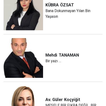
KÜBRA
ÖZSAT
Bana Dokunmayan Yılan Bin
Yaşasın
Mehdi
TANAMAN
Bir yazı …
Av. Güler
Koçyiğit
MESELE BİR FIKRA DEĞİL, BİR