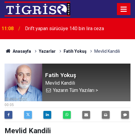
11:08
Drift yapan sürücüye 140 bin lira ceza
Anasayfa
Yazarlar
Fatih Yokuş
Mevlid Kandili
Fatih Yokuş
Mevlid Kandili
Yazarın Tüm Yazıları >
07 Ekim 2022
00:05
Mevlid Kandili