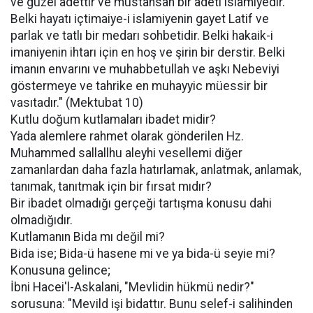
ve güzel adettir ve müstahsan bir adeti islamiyedir.
Belki hayatı içtimaiye-i islamiyenin gayet Latif ve
parlak ve tatlı bir medarı sohbetidir. Belki hakaik-i
imaniyenin ihtarı için en hoş ve şirin bir derstir. Belki
imanın envarını ve muhabbetullah ve aşkı Nebeviyi
göstermeye ve tahrike en muhayyic müessir bir
vasıtadır." (Mektubat 10)
Kutlu doğum kutlamaları ibadet midir?
Yada alemlere rahmet olarak gönderilen Hz.
Muhammed sallallhu aleyhi vesellemi diğer
zamanlardan daha fazla hatırlamak, anlatmak, anlamak,
tanımak, tanıtmak için bir fırsat mıdır?
Bir ibadet olmadığı gerçeği tartışma konusu dahi
olmadığıdır.
Kutlamanın Bida mı değil mi?
Bida ise; Bida-ü hasene mi ve ya bida-ü seyie mi?
Konusuna gelince;
İbni Hacei'l-Askalani, "Mevlidin hükmü nedir?"
sorusuna: "Mevild işi bidattır. Bunu selef-i salihinden