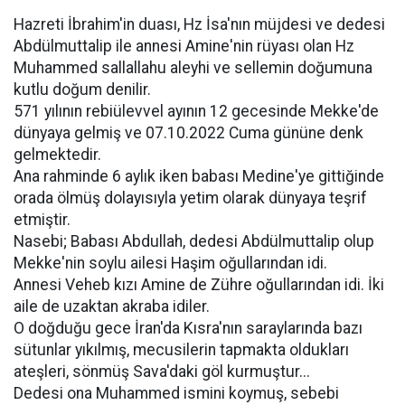
Hazreti İbrahim'in duası, Hz İsa'nın müjdesi ve dedesi
Abdülmuttalip ile annesi Amine'nin rüyası olan Hz
Muhammed sallallahu aleyhi ve sellemin doğumuna
kutlu doğum denilir.
571 yılının rebiülevvel ayının 12 gecesinde Mekke'de
dünyaya gelmiş ve 07.10.2022 Cuma gününe denk
gelmektedir.
Ana rahminde 6 aylık iken babası Medine'ye gittiğinde
orada ölmüş dolayısıyla yetim olarak dünyaya teşrif
etmiştir.
Nasebi; Babası Abdullah, dedesi Abdülmuttalip olup
Mekke'nin soylu ailesi Haşim oğullarından idi.
Annesi Veheb kızı Amine de Zühre oğullarından idi. İki
aile de uzaktan akraba idiler.
O doğduğu gece İran'da Kısra'nın saraylarında bazı
sütunlar yıkılmış, mecusilerin tapmakta oldukları
ateşleri, sönmüş Sava'daki göl kurmuştur...
Dedesi ona Muhammed ismini koymuş, sebebi