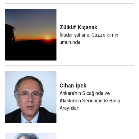
Zülküf
Kışanak
İktidar şahane, Gazze kimin
umurunda…
Cihan
İpek
Ankara'nın Sıcağında ve
Alaska’nın Serinliğinde Barış
Arayışları