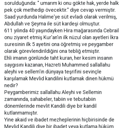
sorulduğunda: " umarım ki onu gökte hak, yerde halk
pek çok methedip övecektir." diye cevap vermiştir.
Saad yurdunda Halime'ye süt evladı olarak verilmiş,
Abdullah ve Şeyma ile süt kardeşi olmuştur.
611 yılında 40 yaşındayken Hira mağarasında Cebrail
onu ziyaret etmiş Kur'an'ın ilk nüzul olan ayetleri İkra
suresinin ilk 5 ayetini ona öğretmiş ve peygamber
olarak görevlendirildiğini ona tebliğ etmiştir.
Ehli imanın gönlünde taht kuran, her kesim insanın
saygısını kazanan, Hazreti Muhammed sallallahu
aleyhi ve sellem'in dünyaya teşrifini sevinçle
karşılamak Mevlid kandilini kutlamak dinen hükmü
nedir?
Peygamberimiz sallallahu Aleyhi ve Sellemin
zamanında, sahabeler, tabiin ve tebutabiin
dönemlerinde mevlit Kandili diye bir kandil
kutlanmamıştır.
Yine akaid ve ibadet mezheplerinin hiçbirisinde de
Mevlid Kandili diye bir ibadet veya kutlama hüküm