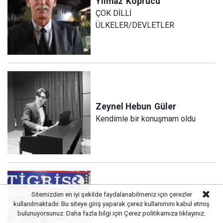
Yılmaz
Köprücü
ÇOK DİLLİ
ÜLKELER/DEVLETLER
Zeynel Hebun
Güler
Kendimle bir konuşmam oldu
Sitemizden en iyi şekilde faydalanabilmeniz için çerezler
Sait
Bayram
kullanılmaktadır. Bu siteye giriş yaparak çerez kullanımını kabul etmiş
Yeni yılın zamları: Hayat pahalılığı
bulunuyorsunuz. Daha fazla bilgi için
Çerez politikamıza
tıklayınız.