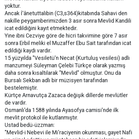
yoktur.
Ancak İ'ânetuttalibin (C3,s364)kitabında Sahavi den
nakille peygamberimizden 3 asır sonra Mevlid Kandili
icat edildiğini kayıt etmektedir.
Yine ibni Cezviye göre de hicri takvimine göre 7 asır
sonra Erbil meliki el Muzaffer Ebu Sait tarafından icat
edildiği kaydı vardır.
15 yüzyılda "Vesiletü'n Necat (Kurtuluş vesilesi) adlı
manzumeyi Süleyman Çelebi Türkçe olarak yazmış
daha sonra kısaltılarak "Mevlid" olmuştur. Onu da
Bursalı Sekban adlı bir müzisyen tarafından
bestelemiştir.
Kürtçe Arnavutça Zazaca değişik dillerde mevlütler
de vardır.
Osmanlı'da 1588 yılında Ayasofya camisi'nde ilk
mevlit protokol ile kutlanmıştır.
Ustad bedü-üzzman:
"Mevlid-i Nebevi ile Mi'raciyenin okunması, gayet Nafi