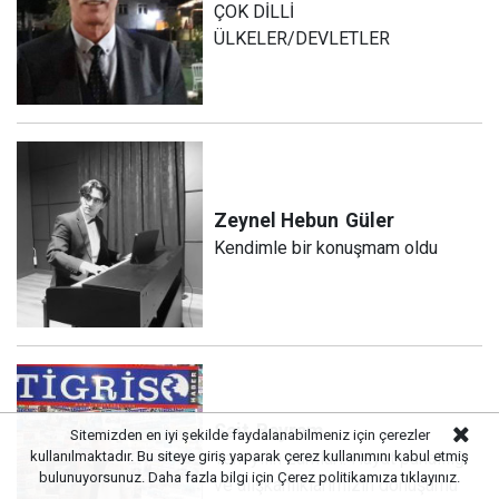
ÇOK DİLLİ
ÜLKELER/DEVLETLER
Zeynel Hebun
Güler
Kendimle bir konuşmam oldu
Sait
Bayram
Sitemizden en iyi şekilde faydalanabilmeniz için çerezler
Yeni yılın zamları: Hayat pahalılığı
kullanılmaktadır. Bu siteye giriş yaparak çerez kullanımını kabul etmiş
bulunuyorsunuz. Daha fazla bilgi için
Çerez politikamıza
tıklayınız.
ve alışkanlıklarımızın dönüşümü