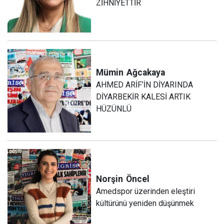
ZİHNİYETTİR
Mümin
Ağcakaya
AHMED ARİF’İN DİYARINDA
DİYARBEKİR KALESİ ARTIK
HÜZÜNLÜ
Norşin
Öncel
Amedspor üzerinden eleştiri
kültürünü yeniden düşünmek