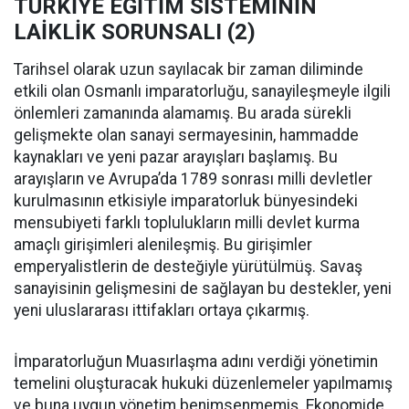
TÜRKİYE EĞİTİM SİSTEMİNİN
LAİKLİK SORUNSALI (2)
Tarihsel olarak uzun sayılacak bir zaman diliminde
etkili olan Osmanlı imparatorluğu, sanayileşmeyle ilgili
önlemleri zamanında alamamış. Bu arada sürekli
gelişmekte olan sanayi sermayesinin, hammadde
kaynakları ve yeni pazar arayışları başlamış. Bu
arayışların ve Avrupa’da 1789 sonrası milli devletler
kurulmasının etkisiyle imparatorluk bünyesindeki
mensubiyeti farklı toplulukların milli devlet kurma
amaçlı girişimleri alenileşmiş. Bu girişimler
emperyalistlerin de desteğiyle yürütülmüş. Savaş
sanayisinin gelişmesini de sağlayan bu destekler, yeni
yeni uluslararası ittifakları ortaya çıkarmış.
İmparatorluğun Muasırlaşma adını verdiği yönetimin
temelini oluşturacak hukuki düzenlemeler yapılmamış
ve buna uygun yönetim benimsenmemiş. Ekonomide