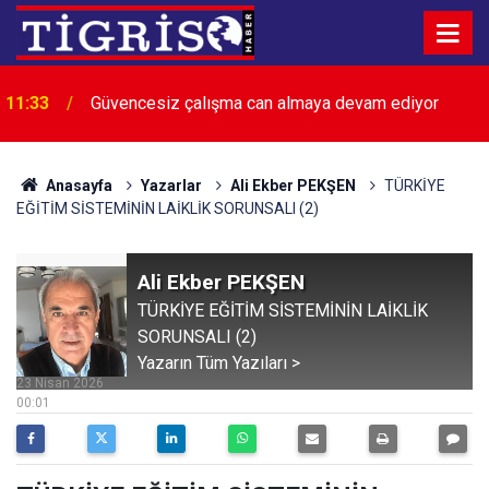
11:33
Güvencesiz çalışma can almaya devam ediyor
Anasayfa
Yazarlar
Ali Ekber PEKŞEN
TÜRKİYE
EĞİTİM SİSTEMİNİN LAİKLİK SORUNSALI (2)
Ali Ekber PEKŞEN
TÜRKİYE EĞİTİM SİSTEMİNİN LAİKLİK
SORUNSALI (2)
Yazarın Tüm Yazıları >
23 Nisan 2026
00:01