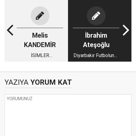
Melis
İbrahim
KANDEMİR
Ateşoğlu
İSİMLER
Diyarbakır Futbolunun
VAR,FAİLLER YOK:
Kurucu Hafızası:
KADINLARIN YARIM
Nezir Karaca nam-ı
KALAN HİKAYELERİ
diğer Hut Nezir
YAZIYA
YORUM KAT