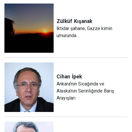
Zülküf
Kışanak
İktidar şahane, Gazze kimin
umurunda…
Cihan
İpek
Ankara'nın Sıcağında ve
Alaska’nın Serinliğinde Barış
Arayışları