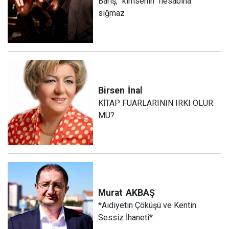
Barış, “kimsenin” hesabına
sığmaz
Birsen
İnal
KİTAP FUARLARININ IRKI OLUR
MU?
Murat
AKBAŞ
*Aidiyetin Çöküşü ve Kentin
Sessiz İhaneti*