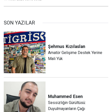
SON YAZILAR
Şehmus
Kızılaslan
Amatör Gelişime Destek Yerine
Mali Yük
Muhammed
Esen
Sessizliğin Gürültüsü:
Duyulmayanların Çağı