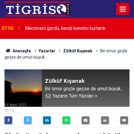
07:50
Merdiveni gördü, kendi kendini kurtardı
Anasayfa
Yazarlar
Zülküf Kışanak
Bir ömür göçle
geçse de umut büyük…
Zülküf Kışanak
Bir ömür göçle geçse de umut büyük…
Yazarın Tüm Yazıları >
03 Mart 2023
00:15