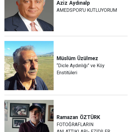
Aziz
Aydınalp
AMEDSPOR’U KUTLUYORUM
Müslüm
Üzülmez
“Dicle Aydınlığı” ve Köy
Enstitüleri
Ramazan
ÖZTÜRK
FOTOĞRAFLARIN
ANLATTIKLARI- EZİDİLER