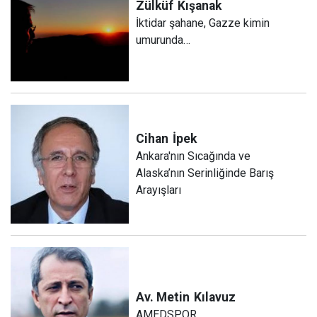
Zülküf
Kışanak
İktidar şahane, Gazze kimin
umurunda…
Cihan
İpek
Ankara'nın Sıcağında ve
Alaska’nın Serinliğinde Barış
Arayışları
Av. Metin
Kılavuz
AMEDSPOR…