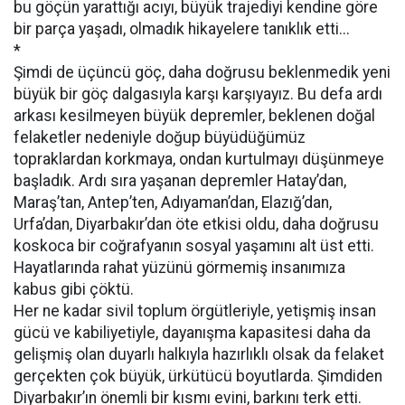
bu göçün yarattığı acıyı, büyük trajediyi kendine göre
bir parça yaşadı, olmadık hikayelere tanıklık etti...
*
Şimdi de üçüncü göç, daha doğrusu beklenmedik yeni
büyük bir göç dalgasıyla karşı karşıyayız. Bu defa ardı
arkası kesilmeyen büyük depremler, beklenen doğal
felaketler nedeniyle doğup büyüdüğümüz
topraklardan korkmaya, ondan kurtulmayı düşünmeye
başladık. Ardı sıra yaşanan depremler Hatay’dan,
Maraş’tan, Antep’ten, Adıyaman’dan, Elazığ’dan,
Urfa’dan, Diyarbakır’dan öte etkisi oldu, daha doğrusu
koskoca bir coğrafyanın sosyal yaşamını alt üst etti.
Hayatlarında rahat yüzünü görmemiş insanımıza
kabus gibi çöktü.
Her ne kadar sivil toplum örgütleriyle, yetişmiş insan
gücü ve kabiliyetiyle, dayanışma kapasitesi daha da
gelişmiş olan duyarlı halkıyla hazırlıklı olsak da felaket
gerçekten çok büyük, ürkütücü boyutlarda. Şimdiden
Diyarbakır’ın önemli bir kısmı evini, barkını terk etti.