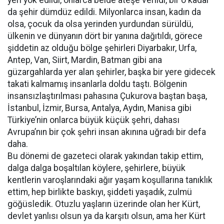
yeri yok edildi, onlarca belde ateşe verildi, bir o kadar
da şehir dümdüz edildi. Milyonlarca insan, kadın da
olsa, çocuk da olsa yerinden yurdundan sürüldü,
ülkenin ve dünyanın dört bir yanına dağıtıldı, görece
şiddetin az olduğu bölge şehirleri Diyarbakır, Urfa,
Antep, Van, Siirt, Mardin, Batman gibi ana
güzargahlarda yer alan şehirler, başka bir yere gidecek
takati kalmamış insanlarla doldu taştı. Bölgenin
insansızlaştırılması pahasına Çukurova baştan başa,
İstanbul, İzmir, Bursa, Antalya, Aydın, Manisa gibi
Türkiye’nin onlarca büyük küçük şehri, dahası
Avrupa’nın bir çok şehri insan akınına uğradı bir defa
daha.
Bu dönemi de gazeteci olarak yakından takip ettim,
dalga dalga boşaltılan köylere, şehirlere, büyük
kentlerin varoşlarındaki ağır yaşam koşullarına tanıklık
ettim, hep birlikte baskıyı, şiddeti yaşadık, zulmü
göğüsledik. Otuzlu yaşların üzerinde olan her Kürt,
devlet yanlısı olsun ya da karşıtı olsun, ama her Kürt