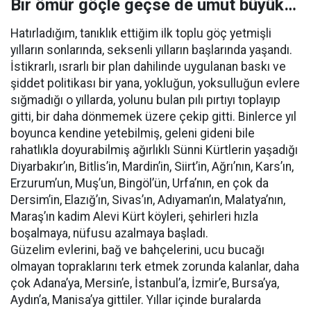
Bir ömür göçle geçse de umut büyük…
Hatırladığım, tanıklık ettiğim ilk toplu göç yetmişli
yılların sonlarında, seksenli yılların başlarında yaşandı.
İstikrarlı, ısrarlı bir plan dahilinde uygulanan baskı ve
şiddet politikası bir yana, yokluğun, yoksulluğun evlere
sığmadığı o yıllarda, yolunu bulan pılı pırtıyı toplayıp
gitti, bir daha dönmemek üzere çekip gitti. Binlerce yıl
boyunca kendine yetebilmiş, geleni gideni bile
rahatlıkla doyurabilmiş ağırlıklı Sünni Kürtlerin yaşadığı
Diyarbakır’ın, Bitlis’in, Mardin’in, Siirt’in, Ağrı’nın, Kars’ın,
Erzurum’un, Muş’un, Bingöl’ün, Urfa’nın, en çok da
Dersim’in, Elazığ’ın, Sivas’ın, Adıyaman’ın, Malatya’nın,
Maraş’ın kadim Alevi Kürt köyleri, şehirleri hızla
boşalmaya, nüfusu azalmaya başladı.
Güzelim evlerini, bağ ve bahçelerini, ucu bucağı
olmayan topraklarını terk etmek zorunda kalanlar, daha
çok Adana’ya, Mersin’e, İstanbul’a, İzmir’e, Bursa’ya,
Aydın’a, Manisa’ya gittiler. Yıllar içinde buralarda