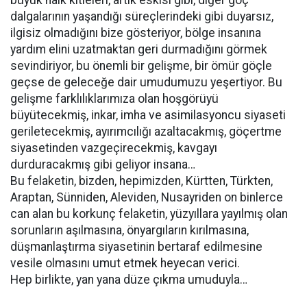
büyük halk kitleleri, artık eskisi gibi, diğer göç
dalgalarının yaşandığı süreçlerindeki gibi duyarsız,
ilgisiz olmadığını bize gösteriyor, bölge insanına
yardım elini uzatmaktan geri durmadığını görmek
sevindiriyor, bu önemli bir gelişme, bir ömür göçle
geçse de geleceğe dair umudumuzu yeşertiyor. Bu
gelişme farklılıklarımıza olan hoşgörüyü
büyütecekmiş, inkar, imha ve asimilasyoncu siyaseti
geriletecekmiş, ayırımcılığı azaltacakmış, göçertme
siyasetinden vazgeçirecekmiş, kavgayı
durduracakmış gibi geliyor insana…
Bu felaketin, bizden, hepimizden, Kürtten, Türkten,
Araptan, Sünniden, Aleviden, Nusayriden on binlerce
can alan bu korkunç felaketin, yüzyıllara yayılmış olan
sorunların aşılmasına, önyargıların kırılmasına,
düşmanlaştırma siyasetinin bertaraf edilmesine
vesile olmasını umut etmek heyecan verici.
Hep birlikte, yan yana düze çıkma umuduyla…