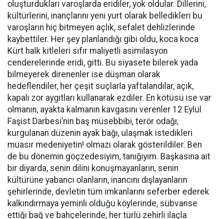
oluşturdukları varoşlarda eridiler, yok oldular. Dillerini,
kültürlerini, inançlarını yeni yurt olarak belledikleri bu
varoşların hiç bitmeyen açlık, sefalet dehlizlerinde
kaybettiler. Her şey planlandığı gibi oldu, koca koca
Kürt halk kitleleri sıfır maliyetli asimilasyon
cenderelerinde eridi, gitti. Bu siyasete bilerek yada
bilmeyerek direnenler ise düşman olarak
hedeflendiler, her çeşit suçlarla yaftalandılar, açık,
kapalı zor aygıtları kullanarak ezdiler. En kötüsü ise var
olmanın, ayakta kalmanın kavgasını verenler 12 Eylül
Faşist Darbesi’nin baş müsebbibi, terör odağı,
kurgulanan düzenin ayak bağı, ulaşmak istedikleri
muasır medeniyetin! olmazı olarak gösterildiler. Ben
de bu dönemin göçzedesiyim, tanığıyım. Başkasına ait
bir diyarda, senin dilini konuşmayanların, senin
kültürüne yabancı olanların, inancını dışlayanların
şehirlerinde, devletin tüm imkanlarını seferber ederek
kalkındırmaya yeminli olduğu köylerinde, sübvanse
ettiği bağ ve bahçelerinde, her türlü zehirli ilaçla