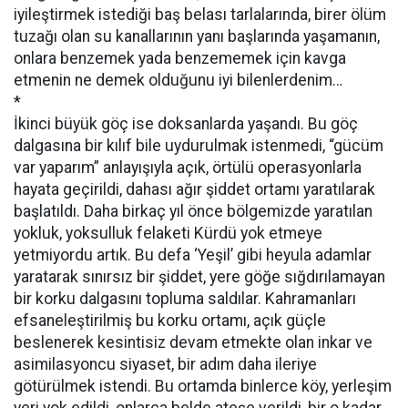
iyileştirmek istediği baş belası tarlalarında, birer ölüm
tuzağı olan su kanallarının yanı başlarında yaşamanın,
onlara benzemek yada benzememek için kavga
etmenin ne demek olduğunu iyi bilenlerdenim…
*
İkinci büyük göç ise doksanlarda yaşandı. Bu göç
dalgasına bir kılıf bile uydurulmak istenmedi, “gücüm
var yaparım” anlayışıyla açık, örtülü operasyonlarla
hayata geçirildi, dahası ağır şiddet ortamı yaratılarak
başlatıldı. Daha birkaç yıl önce bölgemizde yaratılan
yokluk, yoksulluk felaketi Kürdü yok etmeye
yetmiyordu artık. Bu defa ‘Yeşil’ gibi heyula adamlar
yaratarak sınırsız bir şiddet, yere göğe sığdırılamayan
bir korku dalgasını topluma saldılar. Kahramanları
efsaneleştirilmiş bu korku ortamı, açık güçle
beslenerek kesintisiz devam etmekte olan inkar ve
asimilasyoncu siyaset, bir adım daha ileriye
götürülmek istendi. Bu ortamda binlerce köy, yerleşim