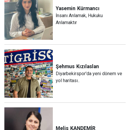
Yasemin
Kürmancı
İnsanı Anlamak, Hukuku
Anlamaktır
Şehmus
Kızılaslan
Diyarbekirspor'da yeni dönem ve
yol haritası..
Melis
KANDEMİR