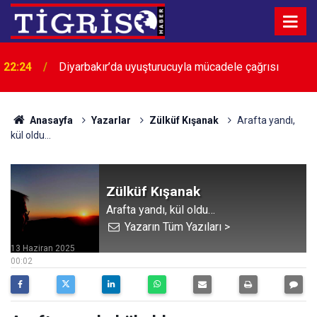
22:24
Diyarbakır’da uyuşturucuyla mücadele çağrısı
Anasayfa
Yazarlar
Zülküf Kışanak
Arafta yandı,
kül oldu…
Zülküf Kışanak
Arafta yandı, kül oldu…
Yazarın Tüm Yazıları >
13 Haziran 2025
00:02