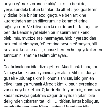
boyun eğmek zorunda kaldığı hırsları beni de,
yeryüzündeki bütün tanrıları da alt etti, yol gösteren
yıldızları bile bir bir ezdi geçti. Ve ben artık ne
kudretinden aman diliyorum, ne kerametlerine
sığınıyorum. Ve biliyorum ki o olduran bir tanrıça ise
ben de kendine yetebilen bir insanım ama kendi
olabilmiş, mucizelere inanmayan, hiçbir yaratıcıdan
beklentisi olmayan, “ol” emrine boyun eğmeyen, ölü
sevici öfkesi ile canlı, cansız hemen her şeyi kül eden
tanrıçanın lanetine teslim olmayan…
*
Çöl fırtınalarını bile dize getiren Akadlı aşk tanrıçası
Nanaya kim ki onun yanında yer alsın, Mitanili dünya
güzeli Puduhepa kim ki onunla anılsın, bildiğim en
cilveli tanrıça Yunanlı Afrodit kim ki onun evreninde
var olmayı hak etsin. O, kudretini kaybetmiş, sonsuza
kadar inzivaya çekilmiş özgür Urhiya’dan, yılanı bile
deliğinden çıkartan tatlı dilli Lilith’den, hatta bolluğun,