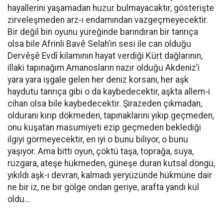
hayallerini yaşamadan huzur bulmayacaktır, gösterişte
zirveleşmeden arz-ı endamından vazgeçmeyecektir.
Bir değil bin oyunu yüreğinde barındıran bir tanrıça
olsa bile Afrinli Bavê Selah’in sesi ile can olduğu
Dervêşê Evdî kilamının hayat verdiği Kürt dağlarının,
illaki tapınağım Amanosların nazır olduğu Akdeniz’i
yara yara işgale gelen her deniz korsanı, her aşk
haydutu tanrıça gibi o da kaybedecektir, aşkta allem-i
cihan olsa bile kaybedecektir. Şirazeden çıkmadan,
olduranı kırıp dökmeden, tapınaklarını yıkıp geçmeden,
onu kuşatan masumiyeti ezip geçmeden beklediği
ilgiyi görmeyecektir, en iyi o bunu biliyor, o bunu
yaşıyor. Ama bitti oyun, çöktü taşa, toprağa, suya,
rüzgara, ateşe hükmeden, güneşe duran kutsal döngü,
yıkıldı aşk-ı devran, kalmadı yeryüzünde hükmüne dair
ne bir iz, ne bir gölge ondan geriye, arafta yandı kül
oldu…