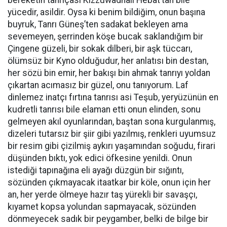
bereketin tanrıçası Kizzuwadnalı Hebat’tan bile
yücedir, asildir. Oysa ki benim bildiğim, onun başına
buyruk, Tanrı Güneş’ten sadakat bekleyen ama
sevemeyen, şerrinden köşe bucak saklandığım bir
Çingene güzeli, bir sokak dilberi, bir aşk tüccarı,
ölümsüz bir Kyno olduğudur, her anlatısı bin destan,
her sözü bin emir, her bakışı bin ahmak tanrıyı yoldan
çıkartan acımasız bir güzel, onu tanıyorum. Laf
dinlemez inatçı fırtına tanrısı asi Teşub, yeryüzünün en
kudretli tanrısı bile elaman etti onun elinden, sonu
gelmeyen akıl oyunlarından, baştan sona kurgulanmış,
dizeleri tutarsız bir şiir gibi yazılmış, renkleri uyumsuz
bir resim gibi çizilmiş aykırı yaşamından soğudu, firari
düşünden bıktı, yok edici öfkesine yenildi. Onun
istediği tapınağına eli ayağı düzgün bir sığıntı,
sözünden çıkmayacak itaatkar bir köle, onun için her
an, her yerde ölmeye hazır taş yürekli bir savaşçı,
kıyamet kopsa yolundan sapmayacak, sözünden
dönmeyecek sadık bir peygamber, belki de bilge bir