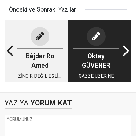
Önceki ve Sonraki Yazılar
Bêjdar Ro
Oktay
Amed
GÜVENER
ZİNCİR DEĞİL EŞLİK:
GAZZE ÜZERİNE
YENİ BİR BİRLİKTELİK
BİÇİMİ ÜZERİNE
YAZIYA
YORUM KAT