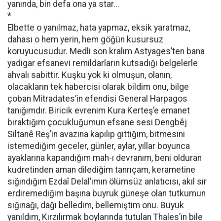
yanında, bin defa ona ya star...
*
Elbette o yanılmaz, hata yapmaz, eksik yaratmaz,
dahası o hem yerin, hem göğün kusursuz
koruyucusudur. Medli son kralım Astyages’ten bana
yadigar efsanevi remildarların kutsadığı belgelerle
ahvalı sabittir. Kuşku yok ki olmuşun, olanın,
olacakların tek habercisi olarak bildim onu, bilge
çoban Mitradates’in efendisi General Harpagos
tanığımdır. Biricik evrenim Kura Kerteş’e emanet
bıraktığım çocukluğumun efsane sesi Dengbêj
Siltanê Reş’in avazına kapılıp gittiğim, bitmesini
istemediğim geceler, günler, aylar, yıllar boyunca
ayaklarına kapandığım mah-ı devranım, beni olduran
kudretinden aman dilediğim tanrıçam, kerametine
sığındığım Ezdaî Delal’ımın ölümsüz anlatıcısı, akıl sır
erdiremediğim başına buyruk güneşe olan tutkumun
sığınağı, dağı belledim, bellemiştim onu. Büyük
yanıldım, Kırzılırmak boylarında tutulan Thales’in bile