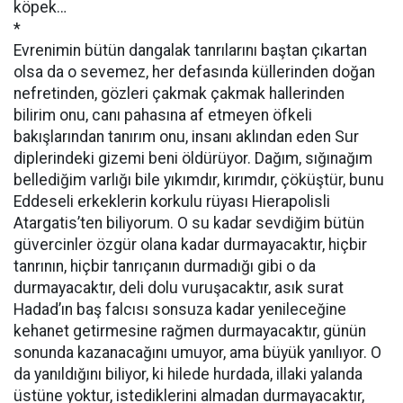
köpek…
*
Evrenimin bütün dangalak tanrılarını baştan çıkartan
olsa da o sevemez, her defasında küllerinden doğan
nefretinden, gözleri çakmak çakmak hallerinden
bilirim onu, canı pahasına af etmeyen öfkeli
bakışlarından tanırım onu, insanı aklından eden Sur
diplerindeki gizemi beni öldürüyor. Dağım, sığınağım
bellediğim varlığı bile yıkımdır, kırımdır, çöküştür, bunu
Eddeseli erkeklerin korkulu rüyası Hierapolisli
Atargatis’ten biliyorum. O su kadar sevdiğim bütün
güvercinler özgür olana kadar durmayacaktır, hiçbir
tanrının, hiçbir tanrıçanın durmadığı gibi o da
durmayacaktır, deli dolu vuruşacaktır, asık surat
Hadad’ın baş falcısı sonsuza kadar yenileceğine
kehanet getirmesine rağmen durmayacaktır, günün
sonunda kazanacağını umuyor, ama büyük yanılıyor. O
da yanıldığını biliyor, ki hilede hurdada, illaki yalanda
üstüne yoktur, istediklerini almadan durmayacaktır,