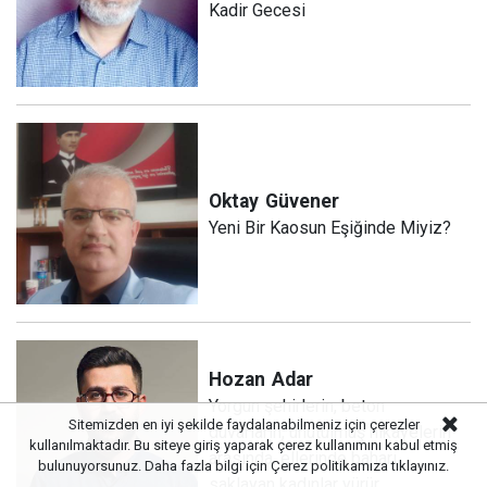
Kadir Gecesi
Oktay
Güvener
Yeni Bir Kaosun Eşiğinde Miyiz?
Hozan
Adar
Yorgun şehirlerin, beton
Sitemizden en iyi şekilde faydalanabilmeniz için çerezler
duvarların, unutulmuş hikâyelerin
kullanılmaktadır. Bu siteye giriş yaparak çerez kullanımını kabul etmiş
arasında, ellerinde baharı
bulunuyorsunuz. Daha fazla bilgi için
Çerez politikamıza
tıklayınız.
saklayan kadınlar yürür…