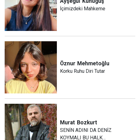
Ayşegül
Kunuguş
İçimizdeki Mahkeme
Öznur
Mehmetoğlu
Korku Ruhu Diri Tutar
Murat
Bozkurt
SENİN ADINI DA DENİZ
KOYMALI BU HALK…