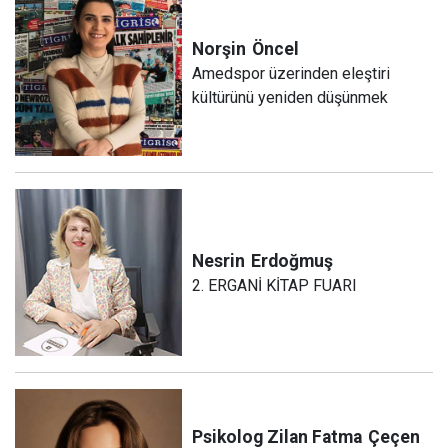
Norşin
Öncel
Amedspor üzerinden eleştiri
kültürünü yeniden düşünmek
Nesrin
Erdoğmuş
2. ERGANİ KİTAP FUARI
Psikolog Zilan Fatma
Çeçen