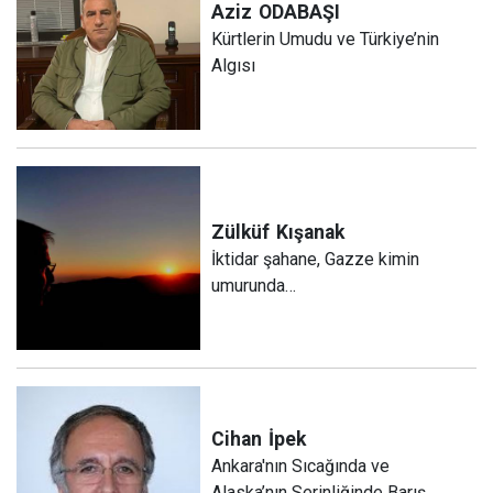
Aziz
ODABAŞI
Kürtlerin Umudu ve Türkiye’nin
Algısı
Zülküf
Kışanak
İktidar şahane, Gazze kimin
umurunda…
Cihan
İpek
Ankara'nın Sıcağında ve
Alaska’nın Serinliğinde Barış