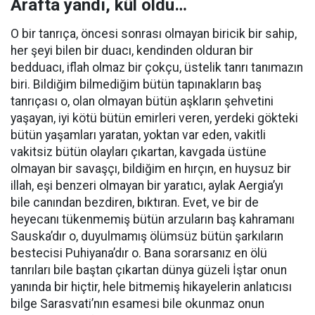
Arafta yandı, kül oldu…
O bir tanrıça, öncesi sonrası olmayan biricik bir sahip,
her şeyi bilen bir duacı, kendinden olduran bir
bedduacı, iflah olmaz bir çokçu, üstelik tanrı tanımazın
biri. Bildiğim bilmediğim bütün tapınakların baş
tanrıçası o, olan olmayan bütün aşkların şehvetini
yaşayan, iyi kötü bütün emirleri veren, yerdeki gökteki
bütün yaşamları yaratan, yoktan var eden, vakitli
vakitsiz bütün olayları çıkartan, kavgada üstüne
olmayan bir savaşçı, bildiğim en hırçın, en huysuz bir
illah, eşi benzeri olmayan bir yaratıcı, aylak Aergia’yı
bile canından bezdiren, bıktıran. Evet, ve bir de
heyecanı tükenmemiş bütün arzuların baş kahramanı
Sauska’dır o, duyulmamış ölümsüz bütün şarkıların
bestecisi Puhiyana’dır o. Bana sorarsanız en ölü
tanrıları bile baştan çıkartan dünya güzeli İştar onun
yanında bir hiçtir, hele bitmemiş hikayelerin anlatıcısı
bilge Sarasvati’nın esamesi bile okunmaz onun