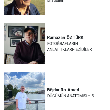
Enstitüleri
Ramazan
ÖZTÜRK
FOTOĞRAFLARIN
ANLATTIKLARI- EZİDİLER
Bêjdar Ro
Amed
DÜĞÜMÜN ANATOMİSİ – 5