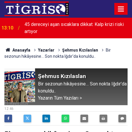
45 dereceyi aşan sıcaklara dikkat: Kalp krizi riski
13:10
artıyor
Anasayfa
Yazarlar
Şehmus Kızılaslan
Bir
sezonun hikâyesine… Son nokta Iğdır’da konuldu..
Şehmus Kızılaslan
Bir sezonun hikâyesine… Son nokta Iğdır’da
konuldu..
Yazarın Tüm Yazıları >
03 Mayıs 2026
12:46