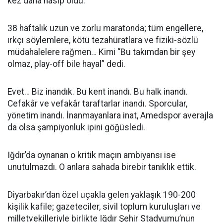
kez daha nasip oldu.
38 haftalık uzun ve zorlu maratonda; tüm engellere,
ırkçı söylemlere, kötü tezahüratlara ve fiziki-sözlü
müdahalelere rağmen… Kimi “Bu takımdan bir şey
olmaz, play-off bile hayal” dedi.
Evet… Biz inandık. Bu kent inandı. Bu halk inandı.
Cefakâr ve vefakâr taraftarlar inandı. Sporcular,
yönetim inandı. İnanmayanlara inat, Amedspor averajla
da olsa şampiyonluk ipini göğüsledi.
Iğdır’da oynanan o kritik maçın ambiyansı ise
unutulmazdı. O anlara sahada birebir tanıklık ettik.
Diyarbakır’dan özel uçakla gelen yaklaşık 190-200
kişilik kafile; gazeteciler, sivil toplum kuruluşları ve
milletvekilleriyle birlikte Iğdır Şehir Stadyumu’nun