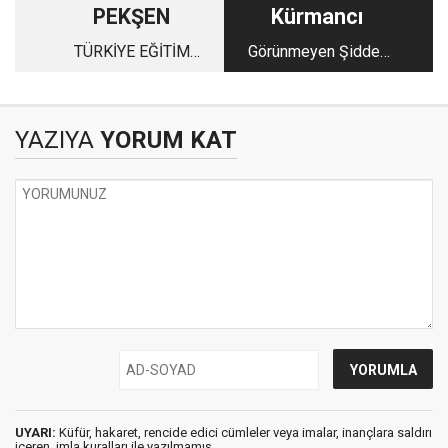
PEKŞEN
Kürmancı
TÜRKİYE EĞİTİM
Görünmeyen Şiddet
SİSTEMİNİN LAİKLİK
Büyüyor: Rakamlar ve
SORUNSALI (3)
Gerçekler Çarpışıyor
YAZIYA
YORUM KAT
UYARI:
Küfür, hakaret, rencide edici cümleler veya imalar, inançlara saldırı
içeren, imla kuralları ile yazılmamış,