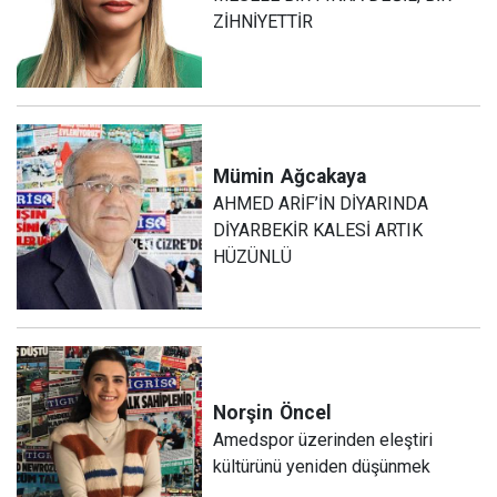
ZİHNİYETTİR
Mümin
Ağcakaya
AHMED ARİF’İN DİYARINDA
DİYARBEKİR KALESİ ARTIK
HÜZÜNLÜ
Norşin
Öncel
Amedspor üzerinden eleştiri
kültürünü yeniden düşünmek