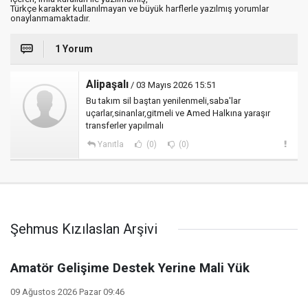
Türkçe karakter kullanılmayan ve büyük harflerle yazılmış yorumlar
onaylanmamaktadır.
1 Yorum
Alipaşalı
/ 03 Mayıs 2026 15:51
Bu takım sil baştan yenilenmeli,saba'lar
uçarlar,sinanlar,gitmeli ve Amed Halkına yaraşır
transferler yapılmalı
Yanıtla
(0)
(0)
Şehmus Kızılaslan Arşivi
Amatör Gelişime Destek Yerine Mali Yük
09 Ağustos 2026 Pazar 09:46