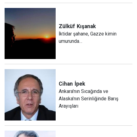
Zülküf
Kışanak
İktidar şahane, Gazze kimin
umurunda…
Cihan
İpek
Ankara'nın Sıcağında ve
Alaska’nın Serinliğinde Barış
Arayışları