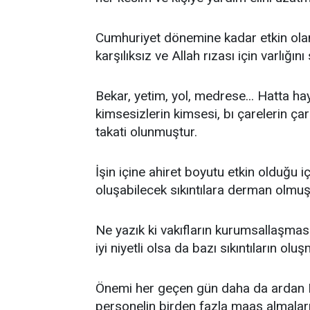
Cumhuriyet dönemine kadar etkin olan va
karşılıksız ve Allah rızası için varlığın
Bekar, yetim, yol, medrese... Hatta ha
kimsesizlerin kimsesi, bı çarelerin ça
takati olunmuştur.
İşin içine ahiret boyutu etkin olduğu i
oluşabilecek sıkıntılara derman olmuş
Ne yazık ki vakıfların kurumsallaşması
iyi niyetli olsa da bazı sıkıntıların o
Önemi her geçen gün daha da ardan K
personelin birden fazla maaş almaları,