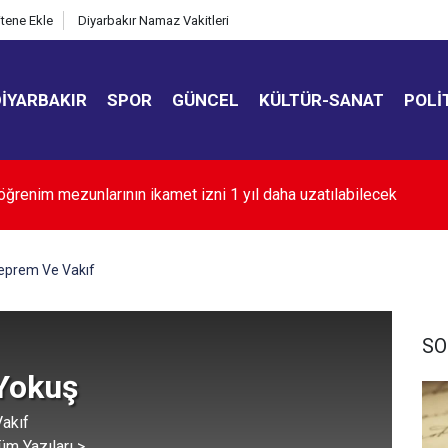
itene Ekle
Diyarbakır Namaz Vakitleri
DIYARBAKIR
SPOR
GÜNCEL
KÜLTÜR-SANAT
POLI
da yeni güvenlik dönemi başlıyor: 30 bin personel alınacak
eprem Ve Vakıf
SO
 Yokuş
akıf
üm Yazıları >