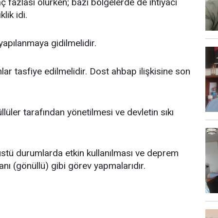
ç fazlası olurken; bazı bölgelerde de ihtiyacı
lik idi.
apılanmaya gidilmelidir.
lar tasfiye edilmelidir. Dost ahbap ilişkisine son
lüler tarafından yönetilmesi ve devletin sıkı
üstü durumlarda etkin kullanılması ve deprem
nı (gönüllü) gibi görev yapmalarıdır.