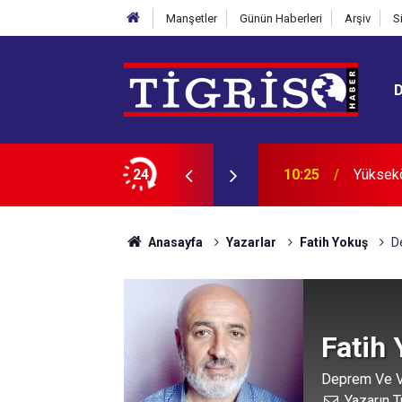
Manşetler
Günün Haberleri
Arşiv
S
et izni 1 yıl daha uzatılabilecek
24
10:07
Okullar
Anasayfa
Yazarlar
Fatih Yokuş
D
Fatih
Deprem Ve V
Yazarın T