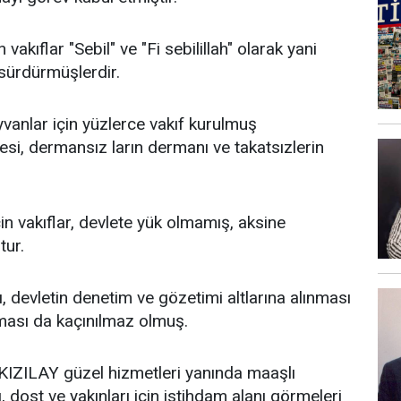
kıflar "Sebil" ve "Fi sebilillah" olarak yani
ı sürdürmüşlerdir.
yvanlar için yüzlerce vakıf kurulmuş
resi, dermansız ların dermanı ve takatsızlerin
çin vakıflar, devlete yük olmamış, aksine
tur.
, devletin denetim ve gözetimi altlarına alınması
luşması da kaçınılmaz olmuş.
IZILAY güzel hizmetleri yanında maaşlı
 dost ve yakınları için istihdam alanı görmeleri