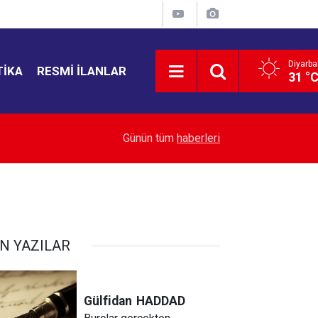
Diyarba
TIKA
RESMI İLANLAR
31 °
10:06
Suça sürüklenen çocuklara ilişkin kanun teklifin
Günün tüm
haberleri
N YAZILAR
Gülfidan
HADDAD