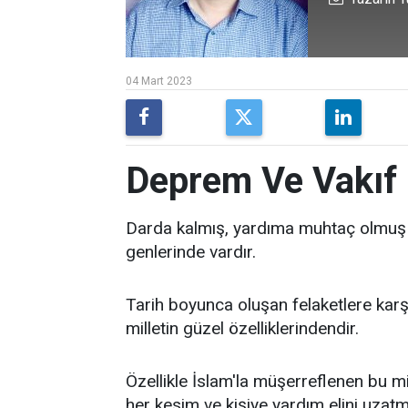
04 Mart 2023
Deprem Ve Vakıf
Darda kalmış, yardıma muhtaç olmuş ol
genlerinde vardır.
Tarih boyunca oluşan felaketlere kar
milletin güzel özelliklerindendir.
Özellikle İslam'la müşerreflenen bu mil
her kesim ve kişiye yardım elini uzatm