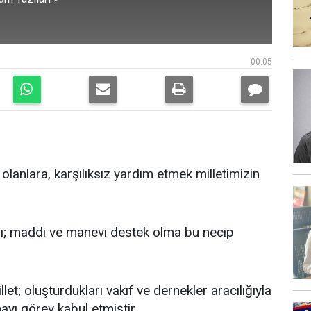
00:05
anlara, karşılıksız yardım etmek milletimizin
şı; maddi ve manevi destek olma bu necip
let; oluşturdukları vakıf ve dernekler aracılığıyla
ayı görev kabul etmiştir.