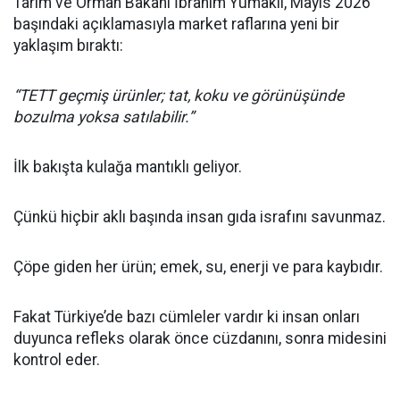
Tarım ve Orman Bakanı İbrahim Yumaklı, Mayıs 2026
başındaki açıklamasıyla market raflarına yeni bir
yaklaşım bıraktı:
“TETT geçmiş ürünler; tat, koku ve görünüşünde
bozulma yoksa satılabilir.”
İlk bakışta kulağa mantıklı geliyor.
Çünkü hiçbir aklı başında insan gıda israfını savunmaz.
Çöpe giden her ürün; emek, su, enerji ve para kaybıdır.
Fakat Türkiye’de bazı cümleler vardır ki insan onları
duyunca refleks olarak önce cüzdanını, sonra midesini
kontrol eder.