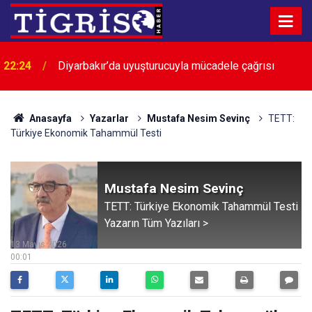
22:24
Diyarbakır’da uyuşturucuyla mücadele çağrısı
Anasayfa
Yazarlar
Mustafa Nesim Sevinç
TETT:
Türkiye Ekonomik Tahammül Testi
Mustafa Nesim Sevinç
TETT: Türkiye Ekonomik Tahammül Testi
Yazarın Tüm Yazıları >
13 Mayıs 2026
00:01