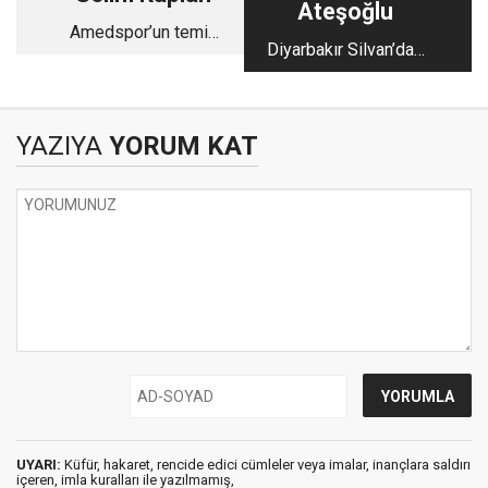
Ateşoğlu
Amedspor’un temiz
Diyarbakır Silvan’dan
hava çocukları-2
Dünya Mutfağına
Uzanan Bir Yolculuk:
Mehmet Kudat
YAZIYA
YORUM KAT
UYARI:
Küfür, hakaret, rencide edici cümleler veya imalar, inançlara saldırı
içeren, imla kuralları ile yazılmamış,