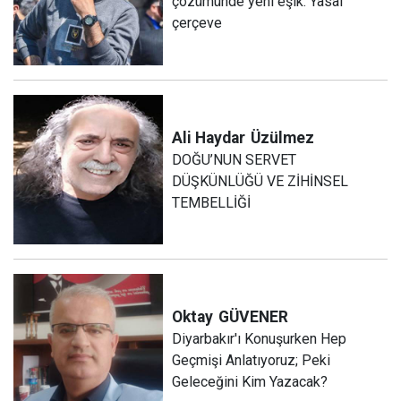
çözümünde yeni eşik: Yasal
çerçeve
Ali Haydar
Üzülmez
DOĞU’NUN SERVET
DÜŞKÜNLÜĞÜ VE ZİHİNSEL
TEMBELLİĞİ
Oktay
GÜVENER
Diyarbakır'ı Konuşurken Hep
Geçmişi Anlatıyoruz; Peki
Geleceğini Kim Yazacak?