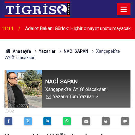
11:11
Adalet Bakanı Gürlek: Hiçbir cinayet unutulmayacak
Anasayfa
Yazarlar
NACİ SAPAN
Xançepek’te
‘AYIĞ’ olacaksan!
NACİ SAPAN
Xançepek’te ‘AYIĞ’ olacaksan!
Yazarın Tüm Yazıları >
10 Ekim 2022
08:02