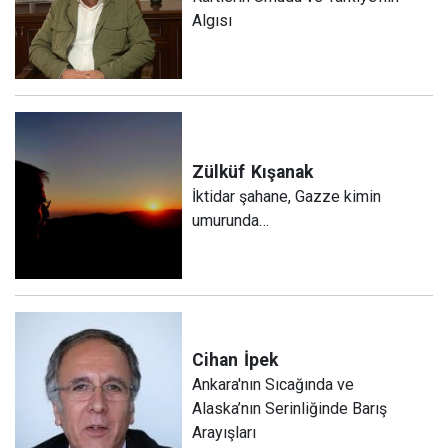
Algısı
Zülküf
Kışanak
İktidar şahane, Gazze kimin
umurunda…
Cihan
İpek
Ankara'nın Sıcağında ve
Alaska’nın Serinliğinde Barış
Arayışları