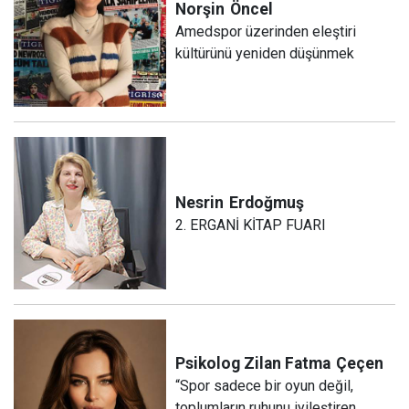
Norşin
Öncel
Amedspor üzerinden eleştiri
kültürünü yeniden düşünmek
Nesrin
Erdoğmuş
2. ERGANİ KİTAP FUARI
Psikolog Zilan Fatma
Çeçen
“Spor sadece bir oyun değil,
toplumların ruhunu iyileştiren