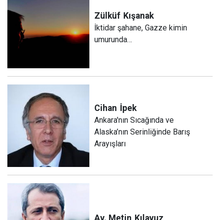
Zülküf
Kışanak
İktidar şahane, Gazze kimin
umurunda…
Cihan
İpek
Ankara'nın Sıcağında ve
Alaska’nın Serinliğinde Barış
Arayışları
Av. Metin
Kılavuz