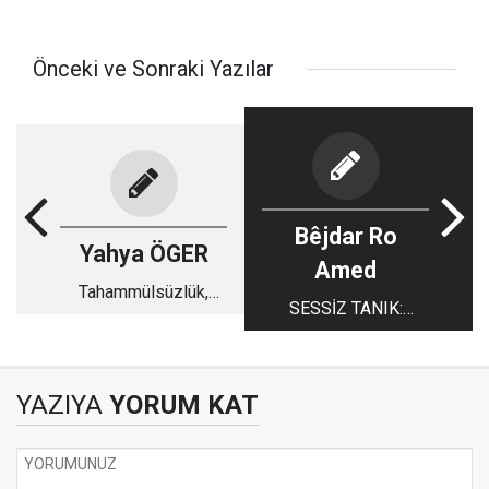
Önceki ve Sonraki Yazılar
Bêjdar Ro
Yahya ÖGER
Amed
Tahammülsüzlük,
SESSİZ TANIK:
Sessiz Çığlık ve
ZİHİNSEL ÖZGÜRLÜK
Çözümsüzlük
– 5
YAZIYA
YORUM KAT