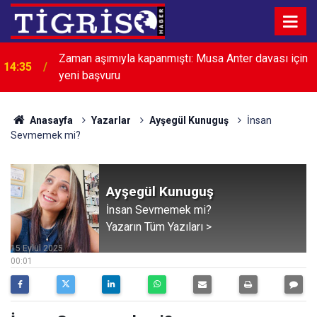
Zaman aşımıyla kapanmıştı: Musa Anter davası için
14:35
yeni başvuru
Anasayfa
Yazarlar
Ayşegül Kunuguş
İnsan
Sevmemek mi?
Ayşegül Kunuguş
İnsan Sevmemek mi?
Yazarın Tüm Yazıları >
15 Eylül 2025
00:01