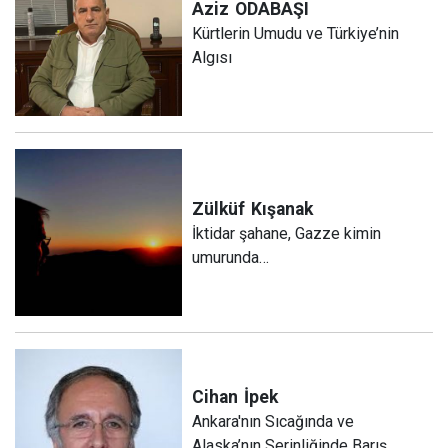
Aziz
ODABAŞI
Kürtlerin Umudu ve Türkiye’nin
Algısı
Zülküf
Kışanak
İktidar şahane, Gazze kimin
umurunda…
Cihan
İpek
Ankara'nın Sıcağında ve
Alaska’nın Serinliğinde Barış