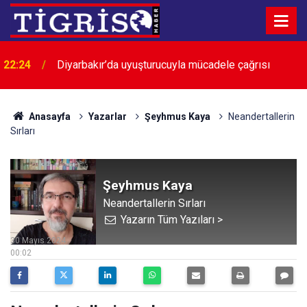
22:24
Diyarbakır’da uyuşturucuyla mücadele çağrısı
Anasayfa
Yazarlar
Şeyhmus Kaya
Neandertallerin
Sırları
Şeyhmus Kaya
Neandertallerin Sırları
Yazarın Tüm Yazıları >
30 Mayıs 2024
00:02