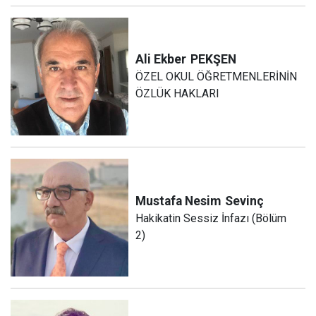
Ali Ekber
PEKŞEN
ÖZEL OKUL ÖĞRETMENLERİNİN
ÖZLÜK HAKLARI
Mustafa Nesim
Sevinç
Hakikatin Sessiz İnfazı (Bölüm
2)