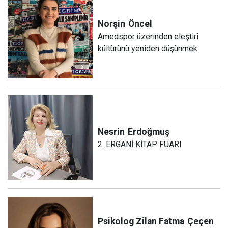
Norşin
Öncel
Amedspor üzerinden eleştiri
kültürünü yeniden düşünmek
Nesrin
Erdoğmuş
2. ERGANİ KİTAP FUARI
Psikolog Zilan Fatma
Çeçen