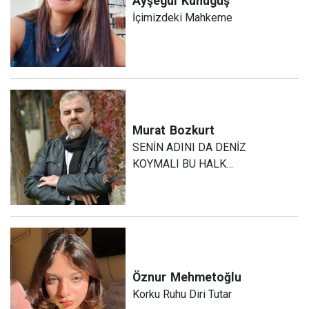
Ayşegül
Kunuguş
İçimizdeki Mahkeme
Murat
Bozkurt
SENİN ADINI DA DENİZ
KOYMALI BU HALK…
Öznur
Mehmetoğlu
Korku Ruhu Diri Tutar