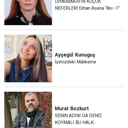
DİYARBAKIR’IN KÜÇÜK
NEFERLERİ Orhan Asena “Anı -1”
Ayşegül
Kunuguş
İçimizdeki Mahkeme
Murat
Bozkurt
SENİN ADINI DA DENİZ
KOYMALI BU HALK…