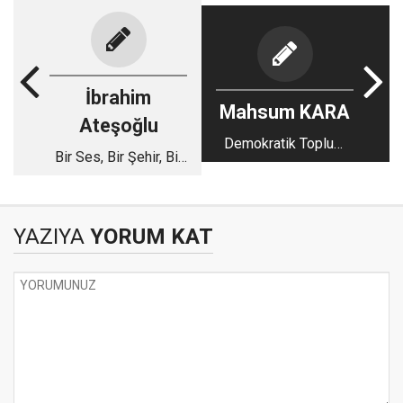
İbrahim
Mahsum KARA
Ateşoğlu
Demokratik Toplum
Bir Ses, Bir Şehir, Bir
Sürecinde Abdullah
Hafıza: Celal
Öcalan’ın Fiziki
Güzelses
Özgürlüğü Tartışması
YAZIYA
YORUM KAT