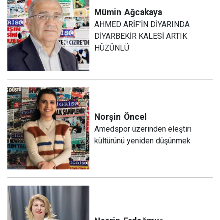
Mümin
Ağcakaya
AHMED ARİF’İN DİYARINDA
DİYARBEKİR KALESİ ARTIK
HÜZÜNLÜ
Norşin
Öncel
Amedspor üzerinden eleştiri
kültürünü yeniden düşünmek