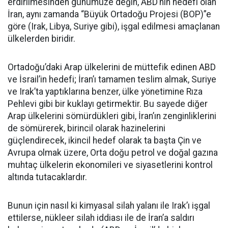
erdirilmesinden günümüze değin, ABD’nin hedefi olan
İran, aynı zamanda “Büyük Ortadoğu Projesi (BOP)”e
göre (Irak, Libya, Suriye gibi), işgal edilmesi amaçlanan
ülkelerden biridir.
Ortadoğu’daki Arap ülkelerini de müttefik edinen ABD
ve İsrail’in hedefi; İran’ı tamamen teslim almak, Suriye
ve Irak’ta yaptıklarına benzer, ülke yönetimine Rıza
Pehlevi gibi bir kuklayı getirmektir. Bu sayede diğer
Arap ülkelerini sömürdükleri gibi, İran’ın zenginliklerini
de sömürerek, birincil olarak hazinelerini
güçlendirecek, ikincil hedef olarak ta başta Çin ve
Avrupa olmak üzere, Orta doğu petrol ve doğal gazına
muhtaç ülkelerin ekonomileri ve siyasetlerini kontrol
altında tutacaklardır.
Bunun için nasıl ki kimyasal silah yalanı ile Irak’ı işgal
ettilerse, nükleer silah iddiası ile de İran’a saldırı