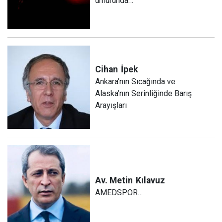
umurunda…
Cihan
İpek
Ankara'nın Sıcağında ve
Alaska’nın Serinliğinde Barış
Arayışları
Av. Metin
Kılavuz
AMEDSPOR…