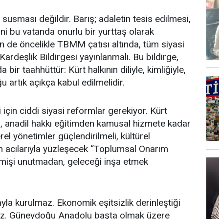
 susması değildir. Barış; adaletin tesis edilmesi,
ni bu vatanda onurlu bir yurttaş olarak
 de öncelikle TBMM çatısı altında, tüm siyasi
 Kardeşlik Bildirgesi yayınlanmalı. Bu bildirge,
ir taahhüttür: Kürt halkının diliyle, kimliğiyle,
u artık açıkça kabul edilmelidir.
 için ciddi siyasi reformlar gerekiyor. Kürt
, anadil hakkı eğitimden kamusal hizmete kadar
rel yönetimler güçlendirilmeli, kültürel
n acılarıyla yüzleşecek “Toplumsal Onarım
eçmişi unutmadan, geleceği inşa etmek
la kurulmaz. Ekonomik eşitsizlik derinleştiği
ez. Güneydoğu Anadolu başta olmak üzere