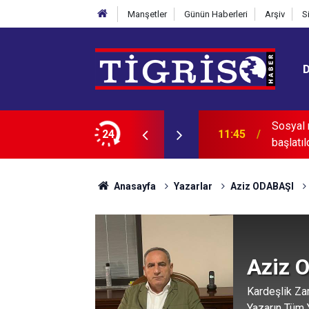
Manşetler
Günün Haberleri
Arşiv
S
ailesi için "aile danışmanlığı" süreci
24
11:32
Diyarbak
Anasayfa
Yazarlar
Aziz ODABAŞI
Aziz 
Kardeşlik Za
Yazarın Tüm Y