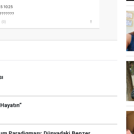
5 10:25
????????
(0)
sı
 Hayatın”
lum Paradigması: Dünyadaki Benzer