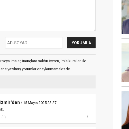
veya imalar, inançlara saldırı içeren, imla kuralları ile
flerle yazılmış yorumlar onaylanmamaktadır.
İzmir'den
/ 15 Mayıs 2025 23:27
ık.
(0)