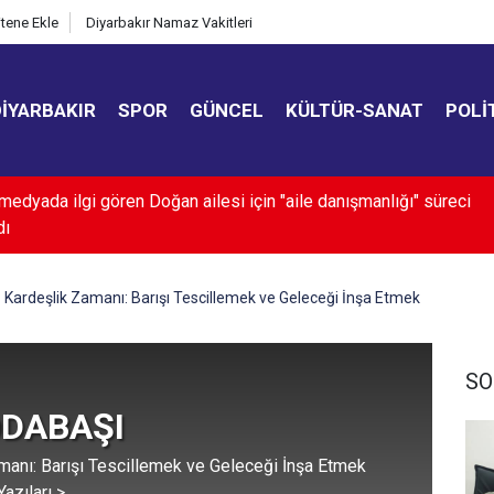
itene Ekle
Diyarbakır Namaz Vakitleri
DIYARBAKIR
SPOR
GÜNCEL
KÜLTÜR-SANAT
POLI
ır’da bunaltıcı sıcaklarda çalışanlar zorlu mesai yapıyor
Kardeşlik Zamanı: Barışı Tescillemek ve Geleceği İnşa Etmek
SO
ODABAŞI
manı: Barışı Tescillemek ve Geleceği İnşa Etmek
azıları >