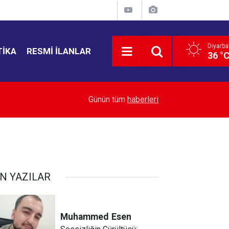
Diyarba
TIKA
RESMI İLANLAR
36 °
11:20
Diyarbakırlı iki aile arasında kavga: 5 yaralı
Günün tüm
haberleri
N YAZILAR
Muhammed
Esen