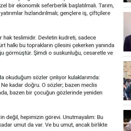
zel bir ekonomik seferberlik başlatılmalı. Tarım,
atırımlar hızlandırılmalı; gençlere iş, çiftçilere
ir hak teslimidir. Devletin kudreti, sadece
ürt halkı bu toprakların çilesini çekerken yanında
ğu görmüştür. Şimdi o suskunluğu, cesaretle ve
nda okuduğum sözler çınlıyor kulaklarımda:
.” Ne kadar doğru. O sözler; bazen meclis
nda, bazen bir çocuğun gözlerinde yeniden
in değil, hepimizin görevi. Unutmayalım: Bu
kadar umut da var. Ve bu umut, ancak birlikte