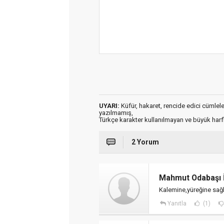
UYARI:
Küfür, hakaret, rencide edici cümleler 
yazılmamış,
Türkçe karakter kullanılmayan ve büyük har
2 Yorum
Mahmut Odabaşı 
Kalemine,yüreğine sağl
Yanıtla
(1)